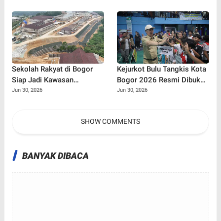
Jalan' dan Cabut Izin Trayek
Bullying, dan Narkoba
Sekolah Rakyat di Bogor
Kejurkot Bulu Tangkis Kota
Siap Jadi Kawasan
Bogor 2026 Resmi Dibuka,
Pendidikan Modern, Target
316 Atlet Muda Berebut
Jun 30, 2026
Jun 30, 2026
Beroperasi Juli 2026
Tiket Menuju Porprov Jabar
SHOW COMMENTS
BANYAK DIBACA