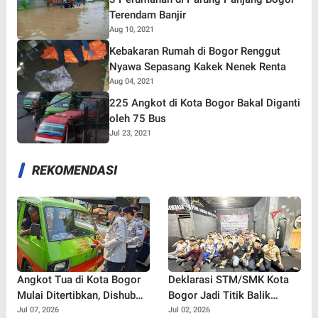
Terendam Banjir
Aug 10, 2021
Kebakaran Rumah di Bogor Renggut
Nyawa Sepasang Kakek Nenek Renta
Aug 04, 2021
225 Angkot di Kota Bogor Bakal Diganti
oleh 75 Bus
Jul 23, 2021
REKOMENDASI
Angkot Tua di Kota Bogor
Deklarasi STM/SMK Kota
Mulai Ditertibkan, Dishub
Bogor Jadi Titik Balik
Semprot Label 'Tidak Laik
Perang Melawan Tawuran,
Jul 07, 2026
Jul 02, 2026