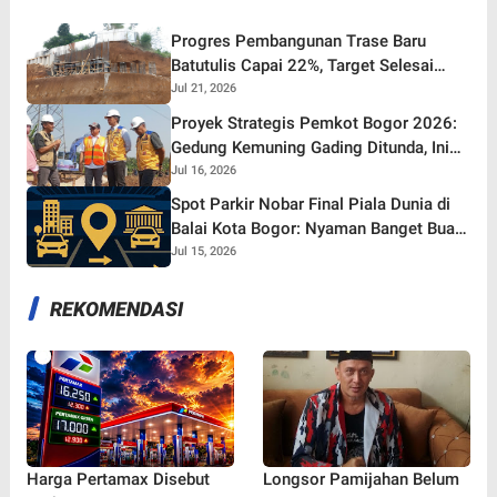
Progres Pembangunan Trase Baru
Batutulis Capai 22%, Target Selesai
Oktober 2026!
Jul 21, 2026
Proyek Strategis Pemkot Bogor 2026:
Gedung Kemuning Gading Ditunda, Ini
yang Tetap Gaspol!
Jul 16, 2026
Spot Parkir Nobar Final Piala Dunia di
Balai Kota Bogor: Nyaman Banget Buat
Nonton Bareng!
Jul 15, 2026
REKOMENDASI
Harga Pertamax Disebut
Longsor Pamijahan Belum