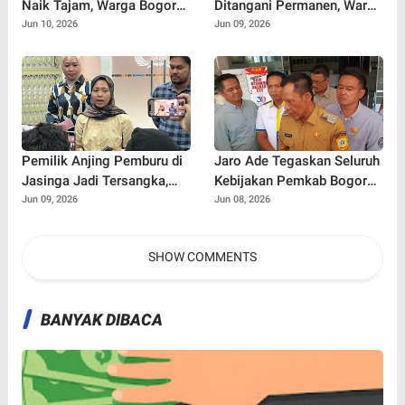
Naik Tajam, Warga Bogor
Ditangani Permanen, Warga
Ramai Soroti Dampaknya
Khawatir Ancaman Longsor
Jun 10, 2026
Jun 09, 2026
bagi Pengeluaran Harian
Susulan di Jalur Bogor-
Sukabumi
Pemilik Anjing Pemburu di
Jaro Ade Tegaskan Seluruh
Jasinga Jadi Tersangka,
Kebijakan Pemkab Bogor
Polisi Ungkap Kronologi
Selalu Dikoordinasikan
Jun 09, 2026
Jun 08, 2026
Tewasnya Bocah 9 Tahun
dengan Bupati
SHOW COMMENTS
BANYAK DIBACA