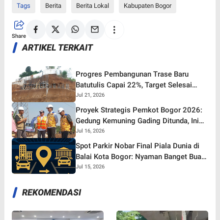
Tags
Berita
Berita Lokal
Kabupaten Bogor
Share
ARTIKEL TERKAIT
Progres Pembangunan Trase Baru
Batutulis Capai 22%, Target Selesai
Oktober 2026!
Jul 21, 2026
Proyek Strategis Pemkot Bogor 2026:
Gedung Kemuning Gading Ditunda, Ini
yang Tetap Gaspol!
Jul 16, 2026
Spot Parkir Nobar Final Piala Dunia di
Balai Kota Bogor: Nyaman Banget Buat
Nonton Bareng!
Jul 15, 2026
REKOMENDASI