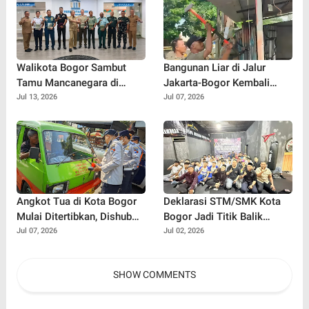
Walikota Bogor Sambut
Bangunan Liar di Jalur
Tamu Mancanegara di
Jakarta-Bogor Kembali
Perpustakaan Kota Bogor,
Muncul, Satpol PP Depok
Jul 13, 2026
Jul 07, 2026
Diplomasi Budaya Makin
Langsung Bertindak
Vibes Positif!
Angkot Tua di Kota Bogor
Deklarasi STM/SMK Kota
Mulai Ditertibkan, Dishub
Bogor Jadi Titik Balik
Semprot Label 'Tidak Laik
Perang Melawan Tawuran,
Jul 07, 2026
Jul 02, 2026
Jalan' dan Cabut Izin Trayek
Bullying, dan Narkoba
SHOW COMMENTS