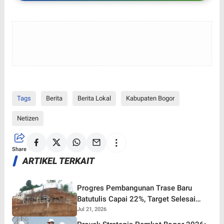
Tags
Berita
Berita Lokal
Kabupaten Bogor
Netizen
Share
ARTIKEL TERKAIT
Progres Pembangunan Trase Baru
Batutulis Capai 22%, Target Selesai
Oktober 2026!
Jul 21, 2026