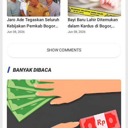
Jaro Ade Tegaskan Seluruh
Bayi Baru Lahir Ditemukan
Kebijakan Pemkab Bogor
dalam Kardus di Bogor,
Selalu Dikoordinasikan
Surat Ayah Ungkap Dugaan
Jun 08, 2026
Jun 08, 2026
dengan Bupati
Ancaman dari Banyak Pihak
SHOW COMMENTS
BANYAK DIBACA