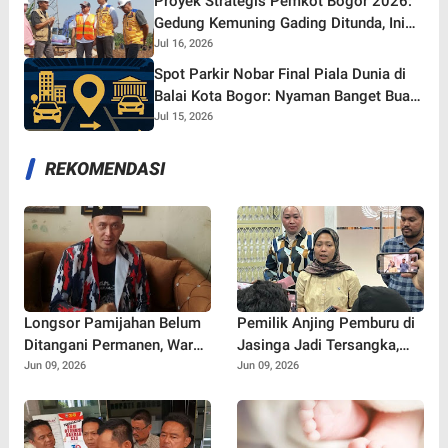
Proyek Strategis Pemkot Bogor 2026:
Gedung Kemuning Gading Ditunda, Ini
yang Tetap Gaspol!
Jul 16, 2026
Spot Parkir Nobar Final Piala Dunia di
Balai Kota Bogor: Nyaman Banget Buat
Nonton Bareng!
Jul 15, 2026
REKOMENDASI
Longsor Pamijahan Belum
Pemilik Anjing Pemburu di
Ditangani Permanen, Warga
Jasinga Jadi Tersangka,
Khawatir Ancaman Longsor
Polisi Ungkap Kronologi
Jun 09, 2026
Jun 09, 2026
Susulan di Jalur Bogor-
Tewasnya Bocah 9 Tahun
Sukabumi