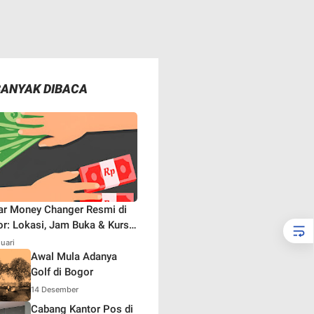
BANYAK DIBACA
ar Money Changer Resmi di
r: Lokasi, Jam Buka & Kurs
aru
nuari
Awal Mula Adanya
Golf di Bogor
14 Desember
Cabang Kantor Pos di