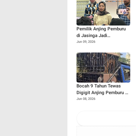
Pemilik Anjing Pemburu
di Jasinga Jadi
Tersangka, Polisi Ungkap
Jun 09, 2026
Kronologi Tewasnya
Bocah 9 Tahun
Bocah 9 Tahun Tewas
Digigit Anjing Pemburu di
Jasinga
Jun 08, 2026