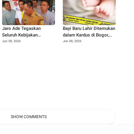
Jaro Ade Tegaskan
Bayi Baru Lahir Ditemukan
Seluruh Kebijakan
dalam Kardus di Bogor,
Pemkab Bogor Selalu
Surat Ayah Ungkap
Jun 08, 2026
Jun 08, 2026
Dikoordinasikan dengan
Dugaan Ancaman dari
Bupati
Banyak Pihak
SHOW COMMENTS