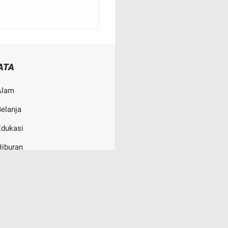
ATA
Alam
elanja
Edukasi
Hiburan
uliner