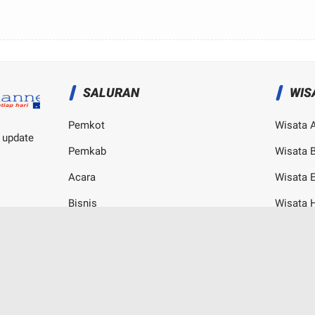
SALURAN
WIS
Pemkot
Wisata 
 update
Pemkab
Wisata B
Acara
Wisata 
Bisnis
Wisata 
Kampus
Wisata K
© Copyright
2026
-
Bogor Channel