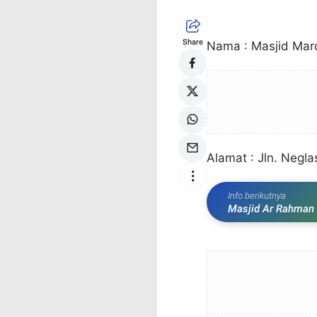
Share
Nama : Masjid Mard
Alamat : Jln. Neglas
Info berikutnya
Masjid Ar Rahman