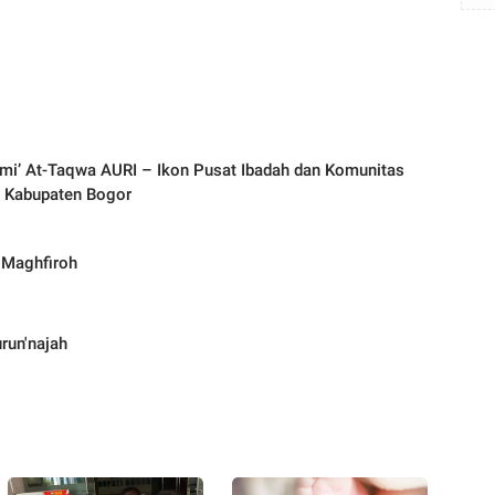
mi’ At‑Taqwa AURI – Ikon Pusat Ibadah dan Komunitas
i Kabupaten Bogor
 Maghfiroh
run'najah