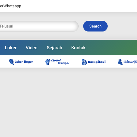
er
Whatsapp
Search
Loker
Video
Sejarah
Kontak