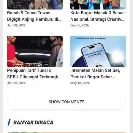
Bocah 9 Tahun Tewas
Kota Bogor Masuk 3 Besar
Digigit Anjing Pemburu di
Nasional, Strategi Creative
Jasinga
Financing Pemkot Tuai
Jun 08, 2026
Jun 06, 2026
Apresiasi Kemendagri
Penipuan Tarif Tunai di
Internetan Makin Sat Set,
SPBU Cileungsi Terbongkar,
Pemkot Bogor Sebar
Pelaku Gunakan Bukti
Puluhan Titik Wifi Gratis
Jun 05, 2026
May 18, 2026
Transfer Palsu hingga 10
Terbaru di Ruang Publik
Kali
SHOW COMMENTS
BANYAK DIBACA