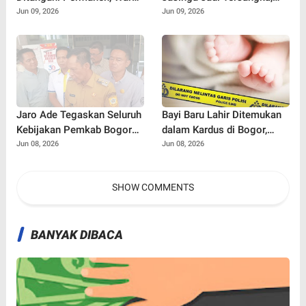
Khawatir Ancaman Longsor
Polisi Ungkap Kronologi
Jun 09, 2026
Jun 09, 2026
Susulan di Jalur Bogor-
Tewasnya Bocah 9 Tahun
Sukabumi
Jaro Ade Tegaskan Seluruh
Bayi Baru Lahir Ditemukan
Kebijakan Pemkab Bogor
dalam Kardus di Bogor,
Selalu Dikoordinasikan
Surat Ayah Ungkap Dugaan
Jun 08, 2026
Jun 08, 2026
dengan Bupati
Ancaman dari Banyak Pihak
SHOW COMMENTS
BANYAK DIBACA