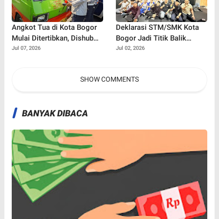
Angkot Tua di Kota Bogor
Deklarasi STM/SMK Kota
Mulai Ditertibkan, Dishub
Bogor Jadi Titik Balik
Semprot Label 'Tidak Laik
Perang Melawan Tawuran,
Jul 07, 2026
Jul 02, 2026
Jalan' dan Cabut Izin Trayek
Bullying, dan Narkoba
SHOW COMMENTS
BANYAK DIBACA