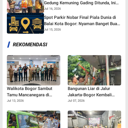
Gedung Kemuning Gading Ditunda, Ini
yang Tetap Gaspol!
Jul 16, 2026
Spot Parkir Nobar Final Piala Dunia di
Balai Kota Bogor: Nyaman Banget Buat
Nonton Bareng!
Jul 15, 2026
REKOMENDASI
Walikota Bogor Sambut
Bangunan Liar di Jalur
Tamu Mancanegara di
Jakarta-Bogor Kembali
Perpustakaan Kota Bogor,
Muncul, Satpol PP Depok
Jul 13, 2026
Jul 07, 2026
Diplomasi Budaya Makin
Langsung Bertindak
Vibes Positif!