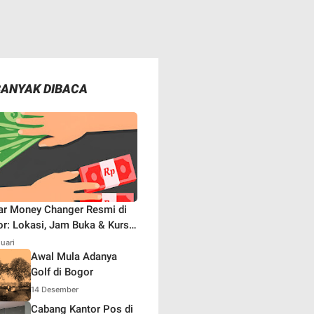
BANYAK DIBACA
ar Money Changer Resmi di
r: Lokasi, Jam Buka & Kurs
aru
nuari
Awal Mula Adanya
Golf di Bogor
14 Desember
Cabang Kantor Pos di