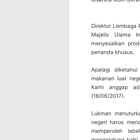
Direktur Lembaga 
Majelis Ulama 
menyesalkan prod
penanda khusus.
Apalagi diketahu
makanan luar nege
Kami anggap ada
(18/06/2017).
Lukman menuturka
negeri harus men
memperoleh label
mengandung babi a