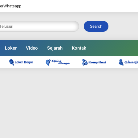
er
Whatsapp
Search
Loker
Video
Sejarah
Kontak