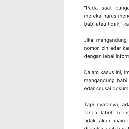
”Pada saat panga
mereka harus men
babi atau tidak,” k
Jika mengandung b
nomor izin edar k
dengan label info
Dalam kasus ini, i
mengandung babi 
edar seusai dokum
Tapi nyatanya, a
tanpa label “men
tidak akan main-
disanksi lebih ber