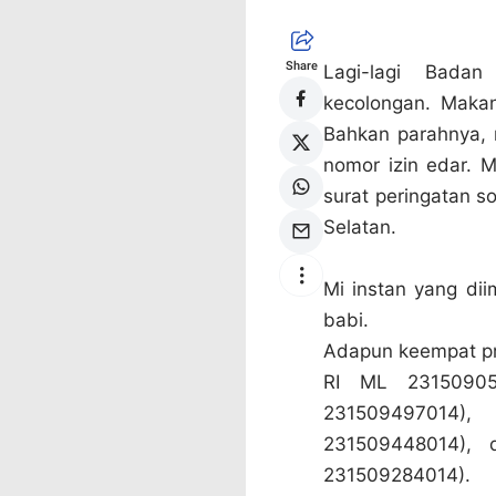
Share
Lagi-lagi Bad
kecolongan. Makan
Bahkan parahnya, 
nomor izin edar. 
surat peringatan s
Selatan.
Mi instan yang di
babi.
Adapun keempat pr
RI ML 23150905
231509497014)
231509448014),
231509284014).