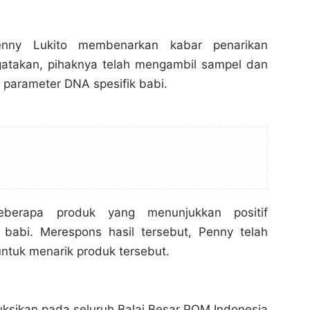
nny Lukito membenarkan kabar penarikan
gatakan, pihaknya telah mengambil sampel dan
 parameter DNA spesifik babi.
”Mi Babi” Laris di Bogor, BPOM Kecolongan,
”Mi Babi” Laris di Bogor, BPOM Kecolongan,
eberapa produk yang menunjukkan positif
Bogor Channel
Bogor Channel
abi. Merespons hasil tersebut, Penny telah
ntuk menarik produk tersebut.
Bagikan ke media lain
Bagikan ke media lain
uksikan pada seluruh Balai Besar POM Indonesia