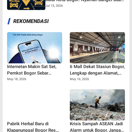
Nonton Bareng!
Jul 15, 2026
REKOMENDASI
Internetan Makin Sat Set,
6 Mall Dekat Stasiun Bogor,
Pemkot Bogor Sebar
Lengkap dengan Alamat,
Puluhan Titik Wifi Gratis
Rating, dan Link Google
May 18, 2026
May 16, 2026
Terbaru di Ruang Publik
Maps
Pabrik Herbal Baru di
Krisis Sampah ASEAN Jadi
Klapanunggal Bogor Resmi
Alarm untuk Bogor, Jangan