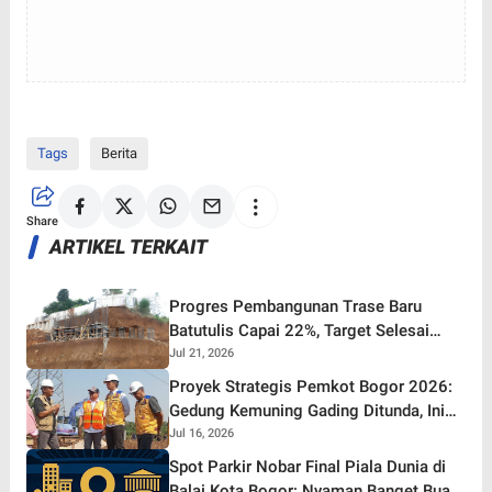
Tags
Berita
Share
ARTIKEL TERKAIT
Progres Pembangunan Trase Baru
Batutulis Capai 22%, Target Selesai
Oktober 2026!
Jul 21, 2026
Proyek Strategis Pemkot Bogor 2026:
Gedung Kemuning Gading Ditunda, Ini
yang Tetap Gaspol!
Jul 16, 2026
Spot Parkir Nobar Final Piala Dunia di
Balai Kota Bogor: Nyaman Banget Buat