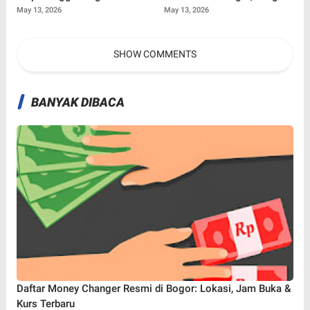
Beroperasi, Dorong
Sampai Gunung Sampah
May 13, 2026
May 13, 2026
Kemandirian Bahan Baku
Jadi Bencana Nyata
Kesehatan Nasional
SHOW COMMENTS
BANYAK DIBACA
Daftar Money Changer Resmi di Bogor: Lokasi, Jam Buka &
Kurs Terbaru