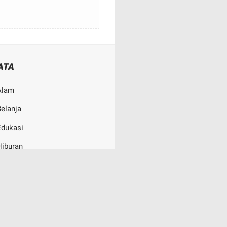
ATA
Alam
elanja
Edukasi
Hiburan
uliner