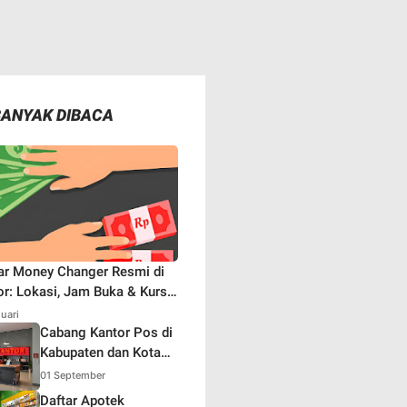
BANYAK DIBACA
ar Money Changer Resmi di
r: Lokasi, Jam Buka & Kurs
aru
nuari
Cabang Kantor Pos di
Kabupaten dan Kota
Bogor
01 September
Daftar Apotek