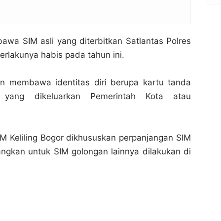
wa SIM asli yang diterbitkan Satlantas Polres
rlakunya habis pada tahun ini.
on membawa identitas diri berupa kartu tanda
 yang dikeluarkan Pemerintah Kota atau
Jadwal Pelayanan SIM Keliling Bogor Hari Ini, Rabu
Jadwal Pelayanan SIM Keliling Bogor Hari Ini, Rabu
04 Juli 2018
04 Juli 2018
Bogor Channel
Bogor Channel
M Keliling Bogor dikhususkan perpanjangan SIM
Bagikan ke media lain
Bagikan ke media lain
ngkan untuk SIM golongan lainnya dilakukan di