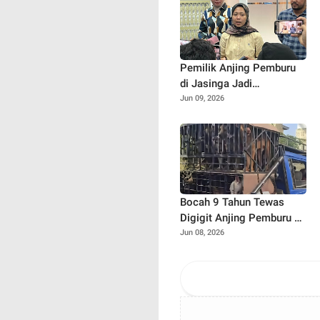
Pemilik Anjing Pemburu
di Jasinga Jadi
Tersangka, Polisi Ungkap
Jun 09, 2026
Kronologi Tewasnya
Bocah 9 Tahun
Bocah 9 Tahun Tewas
Digigit Anjing Pemburu di
Jasinga
Jun 08, 2026