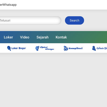
er
Whatsapp
Search
Loker
Video
Sejarah
Kontak