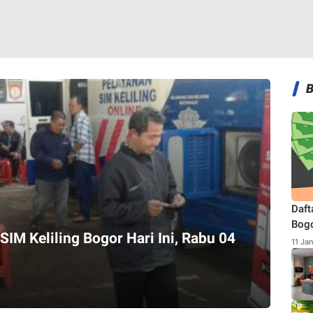
Daft
Bogo
IM Keliling Bogor Hari Ini, Rabu 04
Terb
11 Ja