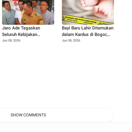
Jaro Ade Tegaskan
Bayi Baru Lahir Ditemukan
Seluruh Kebijakan
dalam Kardus di Bogor,
Pemkab Bogor Selalu
Surat Ayah Ungkap
Jun 08, 2026
Jun 08, 2026
Dikoordinasikan dengan
Dugaan Ancaman dari
Bupati
Banyak Pihak
SHOW COMMENTS