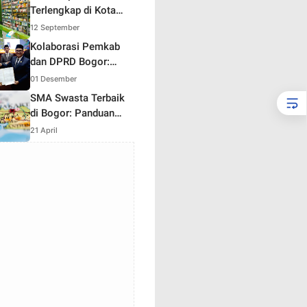
Terlengkap di Kota
Bogor — Lokasi,
12 September
Layanan, Resep &
Kolaborasi Pemkab
Harga
dan DPRD Bogor:
Langkah Strategis
01 Desember
Menuju Pembangunan
SMA Swasta Terbaik
2025
di Bogor: Panduan
Lengkap Memilih
21 April
Sekolah Unggulan