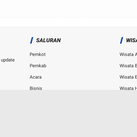
SALURAN
WIS
Pemkot
Wisata 
 update
Pemkab
Wisata B
Acara
Wisata 
Bisnis
Wisata 
Kampus
Wisata K
© Copyright
2026
-
Bogor Channel