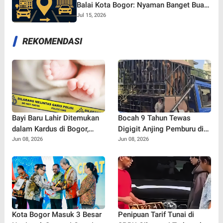
Balai Kota Bogor: Nyaman Banget Buat
Nonton Bareng!
Jul 15, 2026
REKOMENDASI
Bayi Baru Lahir Ditemukan
Bocah 9 Tahun Tewas
dalam Kardus di Bogor,
Digigit Anjing Pemburu di
Surat Ayah Ungkap Dugaan
Jasinga
Jun 08, 2026
Jun 08, 2026
Ancaman dari Banyak Pihak
Kota Bogor Masuk 3 Besar
Penipuan Tarif Tunai di