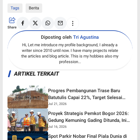
Tags
Berita
Share
Diposting oleh
Tri Agustina
Hi, Let me introduce my profile background, I already a
writer since 2010 until now. I have many projects relate
the articles and blog article. This is my hobbies also my
profession...
ARTIKEL TERKAIT
Progres Pembangunan Trase Baru
Batutulis Capai 22%, Target Selesai
Oktober 2026!
Jul 21, 2026
Proyek Strategis Pemkot Bogor 2026:
Gedung Kemuning Gading Ditunda, Ini
yang Tetap Gaspol!
Jul 16, 2026
Spot Parkir Nobar Final Piala Dunia di