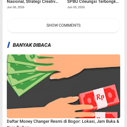
Nasional, Strategi Creative
SPBU Cileungsi Terbongkar,
Financing Pemkot Tuai
Pelaku Gunakan Bukti
Jun 06, 2026
Jun 05, 2026
Apresiasi Kemendagri
Transfer Palsu hingga 10
Kali
SHOW COMMENTS
BANYAK DIBACA
Daftar Money Changer Resmi di Bogor: Lokasi, Jam Buka &