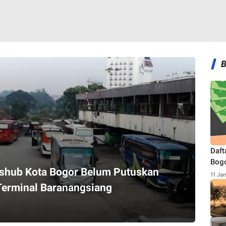
Daft
Bogo
ishub Kota Bogor Belum Putuskan
Terb
11 Ja
Terminal Baranangsiang