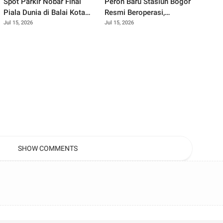
Spot Parkir Nobar Final
Peron Baru Stasiun Bogor
Piala Dunia di Balai Kota
Resmi Beroperasi,
Bogor: Nyaman Banget
Commuter Line SF12 Siap
Jul 15, 2026
Jul 15, 2026
Buat Nonton Bareng!
Gaspol Layani
Penumpang!
SHOW COMMENTS