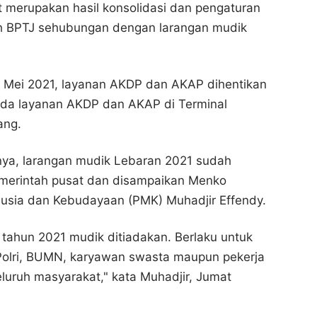
 merupakan hasil konsolidasi dan pengaturan
Bagikan ke media lain
Bagikan ke media lain
eh BPTJ sehubungan dengan larangan mudik
7 Mei 2021, layanan AKDP dan AKAP dihentikan
ada layanan AKDP dan AKAP di Terminal
ang.
nya, larangan mudik Lebaran 2021 sudah
emerintah pusat dan disampaikan Menko
ia dan Kebudayaan (PMK) Muhadjir Effendy.
tahun 2021 mudik ditiadakan. Berlaku untuk
 Polri, BUMN, karyawan swasta maupun pekerja
eluruh masyarakat," kata Muhadjir, Jumat