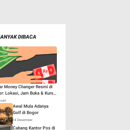
BANYAK DIBACA
ar Money Changer Resmi di
r: Lokasi, Jam Buka & Kurs
aru
nuari
Awal Mula Adanya
Golf di Bogor
14 Desember
Cabang Kantor Pos di