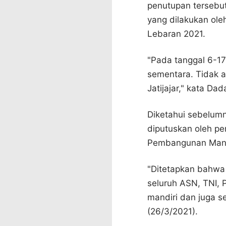
penutupan tersebut
yang dilakukan ol
Lebaran 2021.
"Pada tanggal 6-1
sementara. Tidak 
Jatijajar," kata Dad
Diketahui sebelum
diputuskan oleh p
Pembangunan Manus
"Ditetapkan bahwa 
seluruh ASN, TNI,
mandiri dan juga s
(26/3/2021).