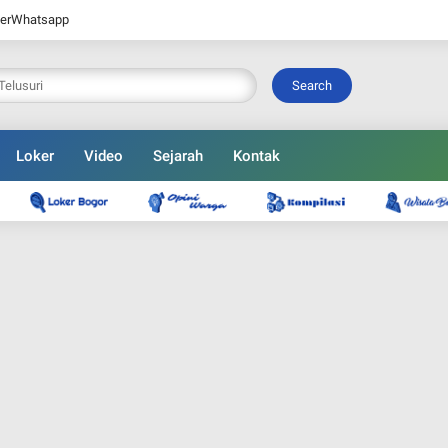
er
Whatsapp
Search
Loker
Video
Sejarah
Kontak