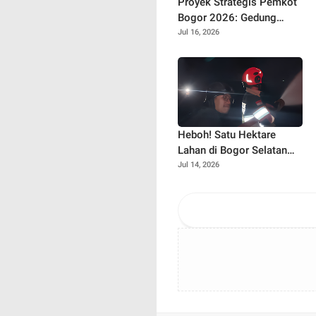
Proyek Strategis Pemkot
Bogor 2026: Gedung
Kemuning Gading Ditunda,
Jul 16, 2026
Ini yang Tetap Gaspol!
Heboh! Satu Hektare
Lahan di Bogor Selatan
Hangus Terbakar, Warga
Jul 14, 2026
Diminta Waspada Musim
Kemarau