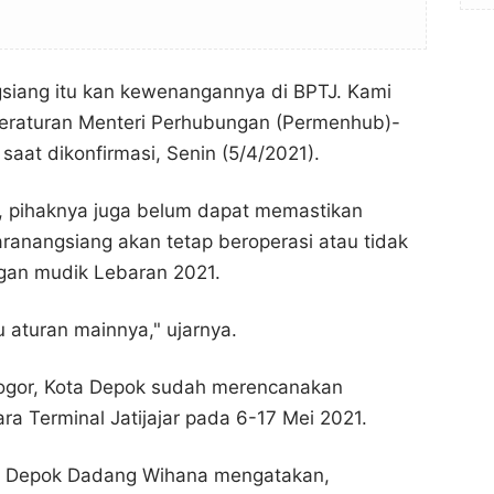
siang itu kan kewenangannya di BPTJ. Kami
raturan Menteri Perhubungan (Permenhub)-
 saat dikonfirmasi, Senin (5/4/2021).
pihaknya juga belum dapat memastikan
ranangsiang akan tetap beroperasi atau tidak
ngan mudik Lebaran 2021.
 aturan mainnya," ujarnya.
gor, Kota Depok sudah merencanakan
a Terminal Jatijajar pada 6-17 Mei 2021.
Mudik Dilarang, Dishub Kota Bogor Belum Putuskan
Mudik Dilarang, Dishub Kota Bogor Belum Putuskan
Tutup Sementara Terminal Baranangsiang
Tutup Sementara Terminal Baranangsiang
Bogor Channel
Bogor Channel
a Depok Dadang Wihana mengatakan,