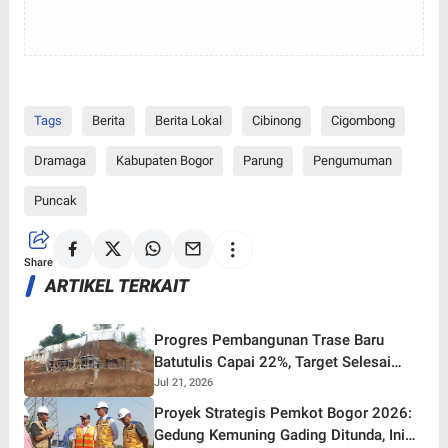
Tags
Berita
Berita Lokal
Cibinong
Cigombong
Dramaga
Kabupaten Bogor
Parung
Pengumuman
Puncak
Share
ARTIKEL TERKAIT
Progres Pembangunan Trase Baru
Batutulis Capai 22%, Target Selesai
Oktober 2026!
Jul 21, 2026
Proyek Strategis Pemkot Bogor 2026:
Gedung Kemuning Gading Ditunda, Ini