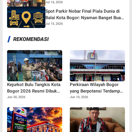
yang Tetap Gaspol!
Jul 16, 2026
Spot Parkir Nobar Final Piala Dunia di
Balai Kota Bogor: Nyaman Banget Buat
Nonton Bareng!
Jul 15, 2026
REKOMENDASI
Kejurkot Bulu Tangkis Kota
Perkiraan Wilayah Bogor
Bogor 2026 Resmi Dibuka,
yang Berpotensi Terdampak
316 Atlet Muda Berebut
Pemadaman Listrik, PLN
Jun 30, 2026
Jun 10, 2026
Tiket Menuju Porprov Jabar
Sebut Ada Pemeliharaan
Jaringan