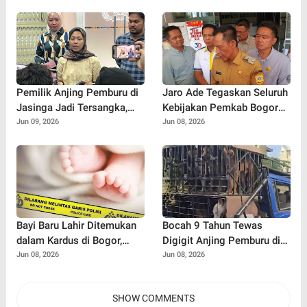
Pemilik Anjing Pemburu di
Jaro Ade Tegaskan Seluruh
Jasinga Jadi Tersangka,
Kebijakan Pemkab Bogor
Polisi Ungkap Kronologi
Selalu Dikoordinasikan
Jun 09, 2026
Jun 08, 2026
Tewasnya Bocah 9 Tahun
dengan Bupati
Bayi Baru Lahir Ditemukan
Bocah 9 Tahun Tewas
dalam Kardus di Bogor,
Digigit Anjing Pemburu di
Surat Ayah Ungkap Dugaan
Jasinga
Jun 08, 2026
Jun 08, 2026
Ancaman dari Banyak Pihak
SHOW COMMENTS