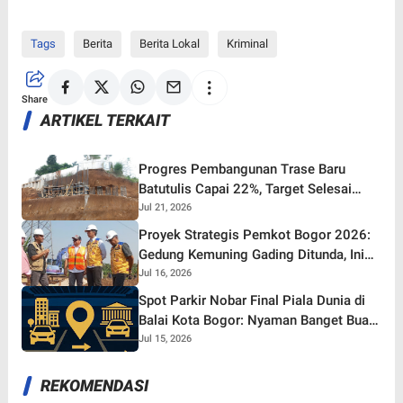
Tags
Berita
Berita Lokal
Kriminal
Share
ARTIKEL TERKAIT
Progres Pembangunan Trase Baru
Batutulis Capai 22%, Target Selesai
Oktober 2026!
Jul 21, 2026
Proyek Strategis Pemkot Bogor 2026:
Gedung Kemuning Gading Ditunda, Ini
yang Tetap Gaspol!
Jul 16, 2026
Spot Parkir Nobar Final Piala Dunia di
Balai Kota Bogor: Nyaman Banget Buat
Nonton Bareng!
Jul 15, 2026
REKOMENDASI