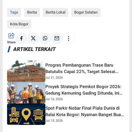
Tags
Berita
Berita Lokal
Bogor Selatan
Kota Bogor
Share
ARTIKEL TERKAIT
Progres Pembangunan Trase Baru
Batutulis Capai 22%, Target Selesai
Oktober 2026!
Jul 21, 2026
Proyek Strategis Pemkot Bogor 2026:
Gedung Kemuning Gading Ditunda, Ini
yang Tetap Gaspol!
Jul 16, 2026
Spot Parkir Nobar Final Piala Dunia di
Balai Kota Bogor: Nyaman Banget Buat
Nonton Bareng!
Jul 15, 2026