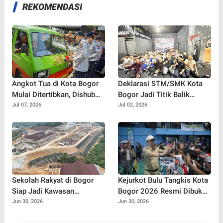
REKOMENDASI
Angkot Tua di Kota Bogor
Deklarasi STM/SMK Kota
Mulai Ditertibkan, Dishub
Bogor Jadi Titik Balik
Semprot Label 'Tidak Laik
Perang Melawan Tawuran,
Jul 07, 2026
Jul 02, 2026
Jalan' dan Cabut Izin Trayek
Bullying, dan Narkoba
Sekolah Rakyat di Bogor
Kejurkot Bulu Tangkis Kota
Siap Jadi Kawasan
Bogor 2026 Resmi Dibuka,
Pendidikan Modern, Target
316 Atlet Muda Berebut
Jun 30, 2026
Jun 30, 2026
Beroperasi Juli 2026
Tiket Menuju Porprov Jabar