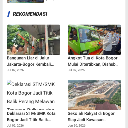
REKOMENDASI
Bangunan Liar di Jalur
Angkot Tua di Kota Bogor
Jakarta-Bogor Kembali
Mulai Ditertibkan, Dishub
Muncul, Satpol PP Depok
Semprot Label 'Tidak Laik
Jul 07, 2026
Jul 07, 2026
Langsung Bertindak
Jalan' dan Cabut Izin Trayek
Deklarasi STM/SMK Kota
Sekolah Rakyat di Bogor
Bogor Jadi Titik Balik
Siap Jadi Kawasan
Perang Melawan Tawuran,
Pendidikan Modern, Target
Jul 02, 2026
Jun 30, 2026