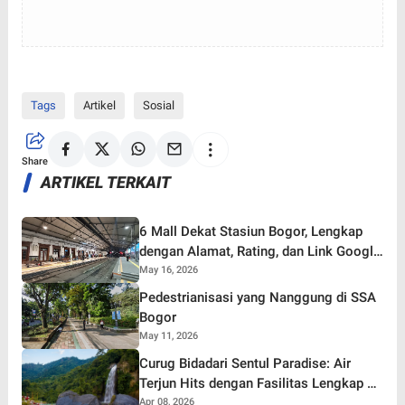
Tags
Artikel
Sosial
Share
ARTIKEL TERKAIT
6 Mall Dekat Stasiun Bogor, Lengkap
dengan Alamat, Rating, dan Link Google
Maps
May 16, 2026
Pedestrianisasi yang Nanggung di SSA
Bogor
May 11, 2026
Curug Bidadari Sentul Paradise: Air
Terjun Hits dengan Fasilitas Lengkap di
Bogor
Apr 08, 2026