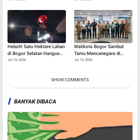
Buat Nonton Bareng!
Gaspol Layani Penumpang!
Heboh! Satu Hektare Lahan
Walikota Bogor Sambut
di Bogor Selatan Hangus
Tamu Mancanegara di
Terbakar, Warga Diminta
Perpustakaan Kota Bogor,
Jul 14, 2026
Jul 13, 2026
Waspada Musim Kemarau
Diplomasi Budaya Makin
Vibes Positif!
SHOW COMMENTS
BANYAK DIBACA