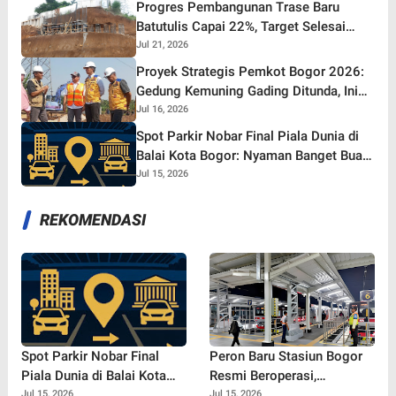
Progres Pembangunan Trase Baru
Batutulis Capai 22%, Target Selesai
Oktober 2026!
Jul 21, 2026
Proyek Strategis Pemkot Bogor 2026:
Gedung Kemuning Gading Ditunda, Ini
yang Tetap Gaspol!
Jul 16, 2026
Spot Parkir Nobar Final Piala Dunia di
Balai Kota Bogor: Nyaman Banget Buat
Nonton Bareng!
Jul 15, 2026
REKOMENDASI
Spot Parkir Nobar Final
Peron Baru Stasiun Bogor
Piala Dunia di Balai Kota
Resmi Beroperasi,
Bogor: Nyaman Banget
Commuter Line SF12 Siap
Jul 15, 2026
Jul 15, 2026