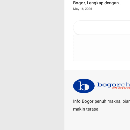
Bogor, Lengkap dengan
Alamat, Rating, dan Link
May 16, 2026
Google Maps
Info Bogor penuh makna, biar
makin terasa.