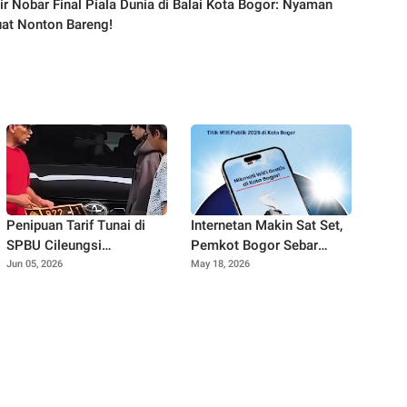
ir Nobar Final Piala Dunia di Balai Kota Bogor: Nyaman
at Nonton Bareng!
Penipuan Tarif Tunai di
Internetan Makin Sat Set,
SPBU Cileungsi
Pemkot Bogor Sebar
Terbongkar, Pelaku
Puluhan Titik Wifi Gratis
Jun 05, 2026
May 18, 2026
Gunakan Bukti Transfer
Terbaru di Ruang Publik
Palsu hingga 10 Kali