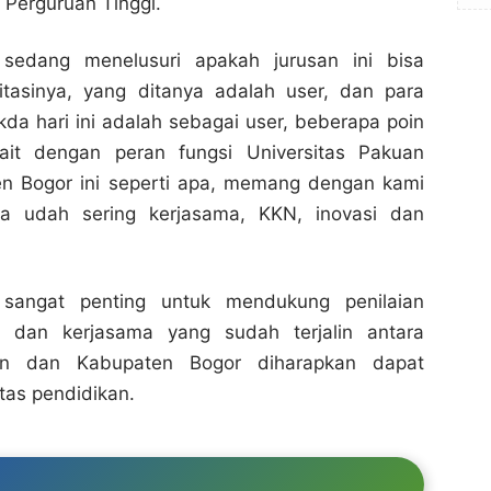
 Perguruan Tinggi.
 sedang menelusuri apakah jurusan ini bisa
Dukungan Sekda Bogor dalam Penilaian Akreditasi
Dukungan Sekda Bogor dalam Penilaian Akreditasi
Jurusan Universitas Pakuan
Jurusan Universitas Pakuan
ditasinya, yang ditanya adalah user, dan para
Bogor Channel
Bogor Channel
da hari ini adalah sebagai user, beberapa poin
kait dengan peran fungsi Universitas Pakuan
Bagikan ke media lain
Bagikan ke media lain
n Bogor ini seperti apa, memang dengan kami
ta udah sering kerjasama, KKN, inovasi dan
sangat penting untuk mendukung penilaian
n, dan kerjasama yang sudah terjalin antara
uan dan Kabupaten Bogor diharapkan dapat
tas pendidikan.