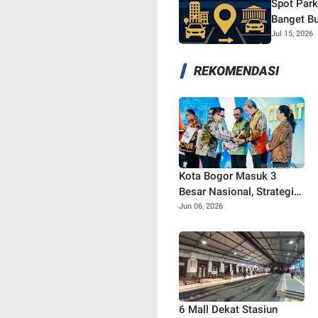
Spot Park
Banget Bu
Jul 15, 2026
REKOMENDASI
Kota Bogor Masuk 3
Besar Nasional, Strategi
Creative Financing
Jun 06, 2026
Pemkot Tuai Apresiasi
Kemendagri
6 Mall Dekat Stasiun