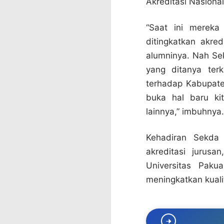
Akreditasi Nasional
“Saat ini mereka
ditingkatkan akre
alumninya. Nah Sek
yang ditanya ter
terhadap Kabupate
buka hal baru ki
lainnya,” imbuhnya.
Kehadiran Sekda 
akreditasi jurusa
Universitas Pak
meningkatkan kuali