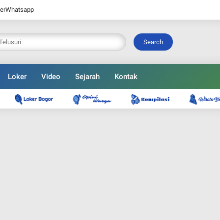
er
Whatsapp
Search
Loker
Video
Sejarah
Kontak