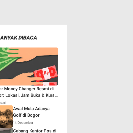
BANYAK DIBACA
ar Money Changer Resmi di
r: Lokasi, Jam Buka & Kurs
aru
nuari
Awal Mula Adanya
Golf di Bogor
14 Desember
Cabang Kantor Pos di