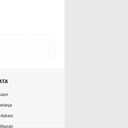
ATA
Alam
elanja
Edukasi
Hiburan