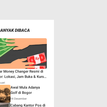
BANYAK DIBACA
ar Money Changer Resmi di
r: Lokasi, Jam Buka & Kurs
aru
nuari
Awal Mula Adanya
Golf di Bogor
14 Desember
Cabang Kantor Pos di