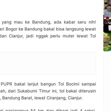
 yang mau ke Bandung, ada kabar seru nih!
dari Bogor ke Bandung bakal bisa langsung lewat
dan Cianjur, jadi nggak perlu muter lewat Tol
 PUPR bakal lanjut bangun Tol Bocimi sampai
h, dari Sukabumi Timur ini, tol bakal diterusin
 Bandung Barat, lewat Ciranjang, Cianjur.
tal panjangnya 54 km dan dibagi jadi 4 seksi.