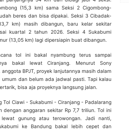
gombong (15,3 km) sama Seksi 2 Cigombong-
udah beres dan bisa dipakai. Seksi 3 Cibadak-
13,7 km) masih dibangun, baru kelar sekitar
esai kuartal 2 tahun 2026. Seksi 4 Sukabumi
ur (13,05 km) lagi dipersiapin buat dibangun.
Perjalanan Bogor-Bandung Makin Mudah: Tol
Perjalanan Bogor-Bandung Makin Mudah: Tol
Bocimi Siap Nyambung Hingga Padalarang
Bocimi Siap Nyambung Hingga Padalarang
Bogor Channel
Bogor Channel
cana tol ini bakal nyambung terus sampai
enya bakal lewat Ciranjang. Menurut Sony
Bagikan ke media lain
Bagikan ke media lain
 anggota BPJT, proyek lanjutannya masih dalam
 umum dan belum ada jadwal pasti. Tapi kalau
ertarik, bisa aja proyeknya langsung jalan.
ng Tol Ciawi - Sukabumi - Ciranjang - Padalarang
 dengan anggaran sekitar Rp 7,7 triliun. Tol ini
 lewat gunung atau terowongan. Jadi nanti,
Sukabumi ke Bandung bakal lebih cepet dan