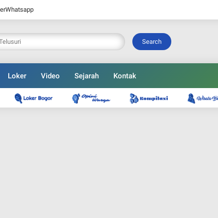
er
Whatsapp
Search
Loker
Video
Sejarah
Kontak