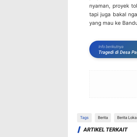
nyaman, proyek tol
tapi juga bakal ng
yang mau ke Bandu
Info berikutnya
Tragedi di Desa Pa
Rumah Bu Masitoh
Tags
Berita
Berita Loka
ARTIKEL TERKAIT