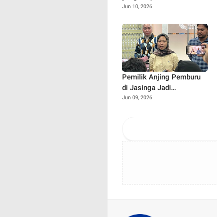
Terdampak Pemadaman
Jun 10, 2026
Listrik, PLN Sebut Ada
Pemeliharaan Jaringan
Pemilik Anjing Pemburu
di Jasinga Jadi
Tersangka, Polisi Ungkap
Jun 09, 2026
Kronologi Tewasnya
Bocah 9 Tahun