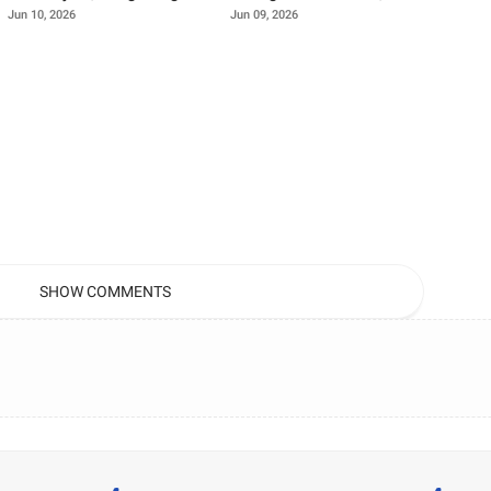
Ramai Soroti Dampaknya
Warga Khawatir Ancaman
Jun 10, 2026
Jun 09, 2026
bagi Pengeluaran Harian
Longsor Susulan di Jalur
Bogor-Sukabumi
SHOW COMMENTS