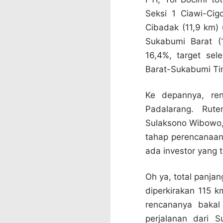
Seksi 1 Ciawi-Ci
Cibadak (11,9 km) 
Sukabumi Barat (
16,4%, target sel
Barat-Sukabumi Tim
Ke depannya, ren
Padalarang. Rut
Sulaksono Wibowo,
tahap perencanaan
ada investor yang t
Oh ya, total panja
diperkirakan 115 km
rencananya bakal
perjalanan dari 