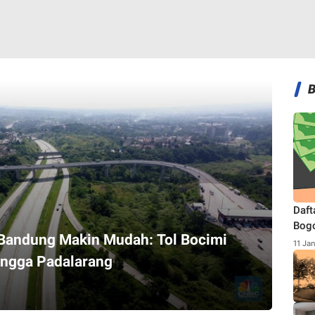
Daft
Bogo
-Bandung Makin Mudah: Tol Bocimi
Terb
11 Ja
ngga Padalarang