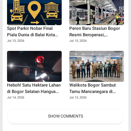
Spot Parkir Nobar Final
Peron Baru Stasiun Bogor
Piala Dunia di Balai Kota
Resmi Beroperasi,
Bogor: Nyaman Banget
Commuter Line SF12 Siap
Jul 15, 2026
Jul 15, 2026
Buat Nonton Bareng!
Gaspol Layani Penumpang!
Heboh! Satu Hektare Lahan
Walikota Bogor Sambut
di Bogor Selatan Hangus
Tamu Mancanegara di
Terbakar, Warga Diminta
Perpustakaan Kota Bogor,
Jul 14, 2026
Jul 13, 2026
Waspada Musim Kemarau
Diplomasi Budaya Makin
Vibes Positif!
SHOW COMMENTS