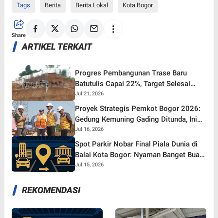
Tags
Berita
Berita Lokal
Kota Bogor
Share
ARTIKEL TERKAIT
Progres Pembangunan Trase Baru
Batutulis Capai 22%, Target Selesai
Oktober 2026!
Jul 21, 2026
Proyek Strategis Pemkot Bogor 2026:
Gedung Kemuning Gading Ditunda, Ini
yang Tetap Gaspol!
Jul 16, 2026
Spot Parkir Nobar Final Piala Dunia di
Balai Kota Bogor: Nyaman Banget Buat
Nonton Bareng!
Jul 15, 2026
REKOMENDASI