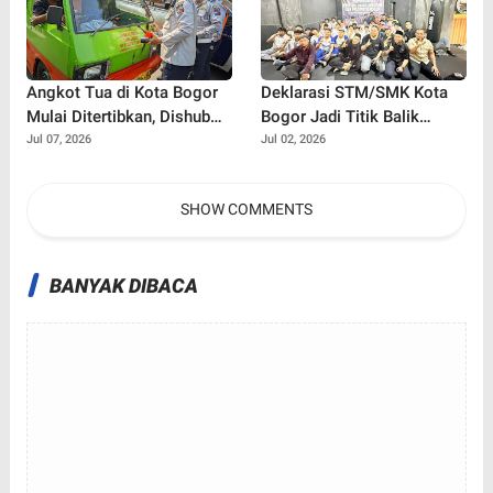
Angkot Tua di Kota Bogor
Deklarasi STM/SMK Kota
Mulai Ditertibkan, Dishub
Bogor Jadi Titik Balik
Semprot Label 'Tidak Laik
Perang Melawan Tawuran,
Jul 07, 2026
Jul 02, 2026
Jalan' dan Cabut Izin Trayek
Bullying, dan Narkoba
SHOW COMMENTS
BANYAK DIBACA