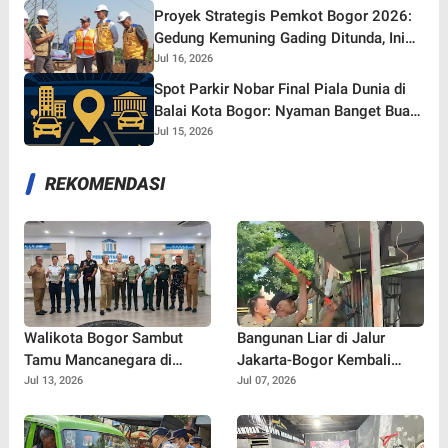
Proyek Strategis Pemkot Bogor 2026:
Gedung Kemuning Gading Ditunda, Ini
yang Tetap Gaspol!
Jul 16, 2026
Spot Parkir Nobar Final Piala Dunia di
Balai Kota Bogor: Nyaman Banget Buat
Nonton Bareng!
Jul 15, 2026
REKOMENDASI
Walikota Bogor Sambut
Bangunan Liar di Jalur
Tamu Mancanegara di
Jakarta-Bogor Kembali
Perpustakaan Kota Bogor,
Muncul, Satpol PP Depok
Jul 13, 2026
Jul 07, 2026
Diplomasi Budaya Makin
Langsung Bertindak
Vibes Positif!