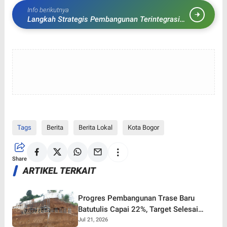
Info berikutnya
Langkah Strategis Pembangunan Terintegrasi
Bogor
Tags
Berita
Berita Lokal
Kota Bogor
Share
ARTIKEL TERKAIT
Progres Pembangunan Trase Baru
Batutulis Capai 22%, Target Selesai
Oktober 2026!
Jul 21, 2026