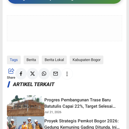
Bogor
Tags
Berita
Berita Lokal
Kabupaten Bogor
Share
ARTIKEL TERKAIT
Progres Pembangunan Trase Baru
Batutulis Capai 22%, Target Selesai
Oktober 2026!
Jul 21, 2026
Proyek Strategis Pemkot Bogor 2026:
Gedung Kemuning Gading Ditunda, Ini