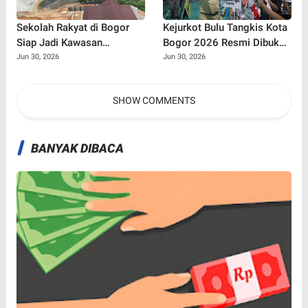
Sekolah Rakyat di Bogor
Kejurkot Bulu Tangkis Kota
Siap Jadi Kawasan
Bogor 2026 Resmi Dibuka,
Pendidikan Modern, Target
316 Atlet Muda Berebut
Jun 30, 2026
Jun 30, 2026
Beroperasi Juli 2026
Tiket Menuju Porprov Jabar
SHOW COMMENTS
BANYAK DIBACA