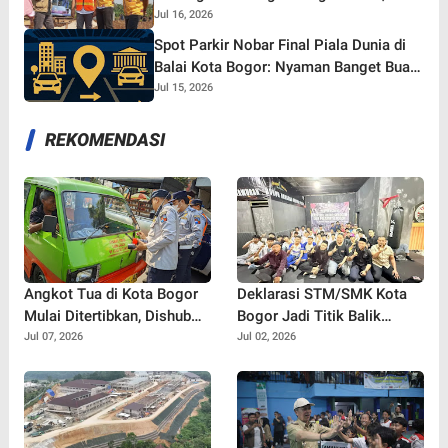
yang Tetap Gaspol!
Jul 16, 2026
Spot Parkir Nobar Final Piala Dunia di
Balai Kota Bogor: Nyaman Banget Buat
Nonton Bareng!
Jul 15, 2026
REKOMENDASI
Angkot Tua di Kota Bogor
Deklarasi STM/SMK Kota
Mulai Ditertibkan, Dishub
Bogor Jadi Titik Balik
Semprot Label 'Tidak Laik
Perang Melawan Tawuran,
Jul 07, 2026
Jul 02, 2026
Jalan' dan Cabut Izin Trayek
Bullying, dan Narkoba