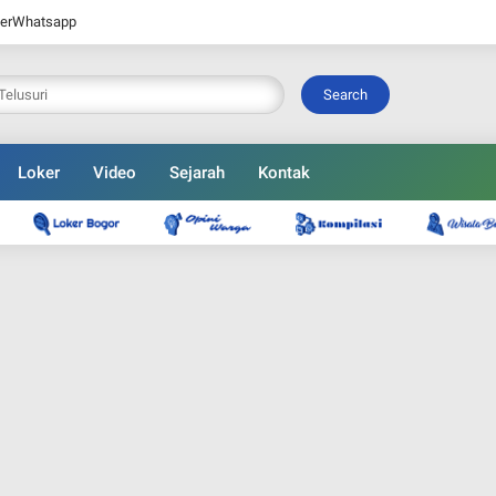
er
Whatsapp
Search
Loker
Video
Sejarah
Kontak