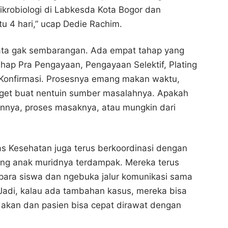
ikrobiologi di Labkesda Kota Bogor dan
 4 hari,” ucap Dedie Rachim.
yata gak sembarangan. Ada empat tahap yang
 tahap Pra Pengayaan, Pengayaan Selektif, Plating
 Konfirmasi. Prosesnya emang makan waktu,
anget buat nentuin sumber masalahnya. Apakah
nnya, proses masaknya, atau mungkin dari
Keracunan Makanan MBG di Bogor: Pemkot
Keracunan Makanan MBG di Bogor: Pemkot
Pastikan Biaya Pengobatan Ditanggung
Pastikan Biaya Pengobatan Ditanggung
Bogor Channel
Bogor Channel
as Kesehatan juga terus berkoordinasi dengan
Bagikan ke media lain
Bagikan ke media lain
ang anak muridnya terdampak. Mereka terus
para siswa dan ngebuka jalur komunikasi sama
 Jadi, kalau ada tambahan kasus, mereka bisa
dakan dan pasien bisa cepat dirawat dengan