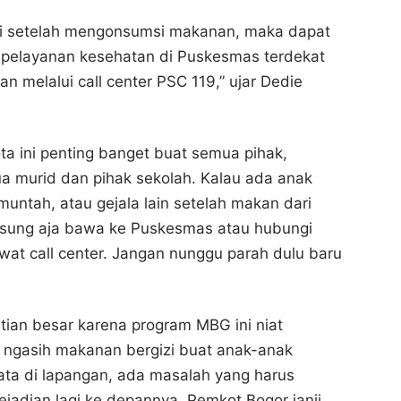
adi setelah mengonsumsi makanan, maka dapat
pelayanan kesehatan di Puskesmas terdekat
n melalui call center PSC 119,” ujar Dedie
ota ini penting banget buat semua pihak,
a murid dan pihak sekolah. Kalau ada anak
muntah, atau gejala lain setelah makan dari
sung aja bawa ke Puskesmas atau hubungi
wat call center. Jangan nunggu parah dulu baru
atian besar karena program MBG ini niat
u ngasih makanan bergizi buat anak-anak
yata di lapangan, ada masalah yang harus
ejadian lagi ke depannya. Pemkot Bogor janji