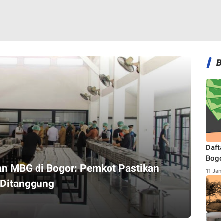
Daft
Bogo
n MBG di Bogor: Pemkot Pastikan
Terb
11 Ja
 Ditanggung