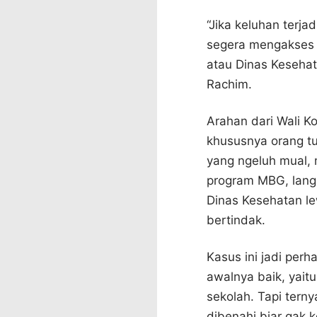
“Jika keluhan terj
segera mengakses 
atau Dinas Kesehata
Rachim.
Arahan dari Wali K
khususnya orang tu
yang ngeluh mual, 
program MBG, lang
Dinas Kesehatan le
bertindak.
Kasus ini jadi perh
awalnya baik, yait
sekolah. Tapi tern
dibenahi biar gak k