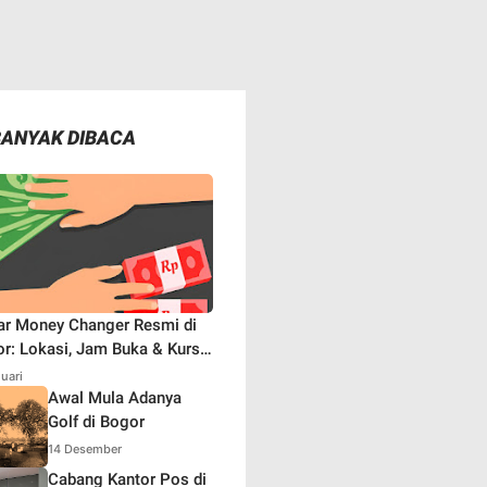
BANYAK DIBACA
ar Money Changer Resmi di
r: Lokasi, Jam Buka & Kurs
aru
nuari
Awal Mula Adanya
Golf di Bogor
14 Desember
Cabang Kantor Pos di