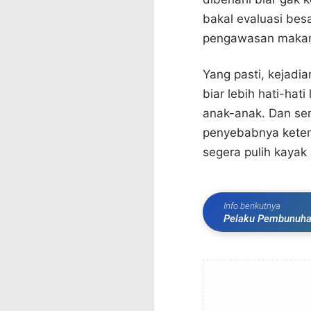
bakal evaluasi bes
pengawasan makana
Yang pasti, kejadia
biar lebih hati-hat
anak-anak. Dan sem
penyebabnya ketem
segera pulih kayak 
Info berikutnya
Pelaku Pembunuhan 