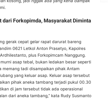
ah kosong, jadi
nggak ada yang kena dampak
smi.
at dari Forkopimda, Masyarakat Diminta
ng gerak cepat gelar rapat darurat bareng
ndim 0621 Letkol Anton Prasetyo, Kapolres
Ardhilestanto, plus Forkopimcam Nanggung.
 murni asap tebal, bukan ledakan besar seperti
ama memang tadi disampaikan pihak Antam
 lubang yang keluar asap. Keluar asap tersebut
ikan pihak aneka tambang terjadi pukul 00.30
stikan di jam tersebut tidak ada operasional
alan dari aneka tambang,” kata Rudy Susmanto
Lubang Tambang Antam Bogor Keluar Asap Tebal,
Lubang Tambang Antam Bogor Keluar Asap Tebal,
Bupati: Bukan Ledakan, Nol Korban Karyawan!
Bupati: Bukan Ledakan, Nol Korban Karyawan!