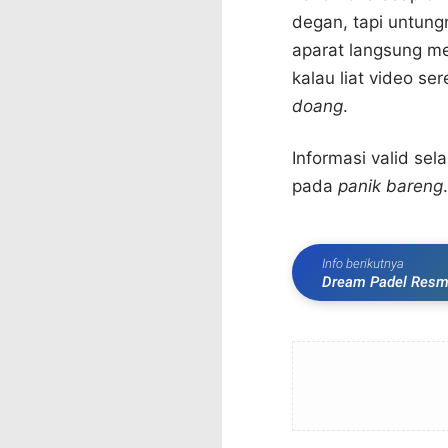
degan, tapi untung
aparat langsung me
kalau liat video se
doang
.
Informasi valid sela
pada
panik bareng
Info berikutnya
Dream Padel Resmi 
Hujan!