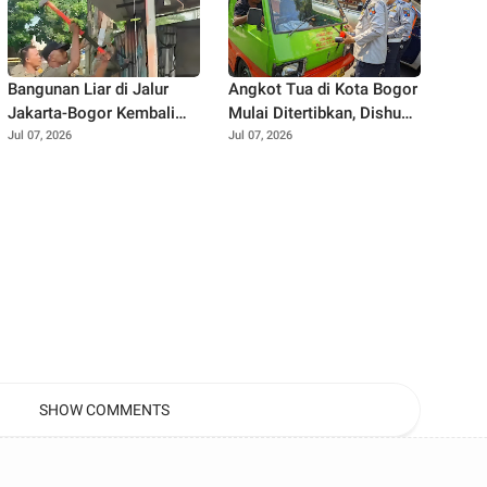
Bangunan Liar di Jalur
Angkot Tua di Kota Bogor
Jakarta-Bogor Kembali
Mulai Ditertibkan, Dishub
Muncul, Satpol PP Depok
Semprot Label 'Tidak Laik
Jul 07, 2026
Jul 07, 2026
Langsung Bertindak
Jalan' dan Cabut Izin
Trayek
SHOW COMMENTS