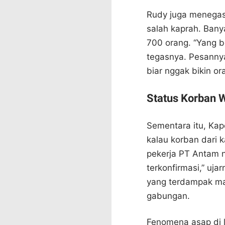
Rudy juga menegask
salah kaprah. Bany
700 orang. “Yang b
tegasnya. Pesannya
biar nggak bikin or
Status Korban W
Sementara itu, Kap
kalau korban dari 
pekerja PT Antam n
terkonfirmasi,” uja
yang terdampak mas
gabungan.
Fenomena asap di 