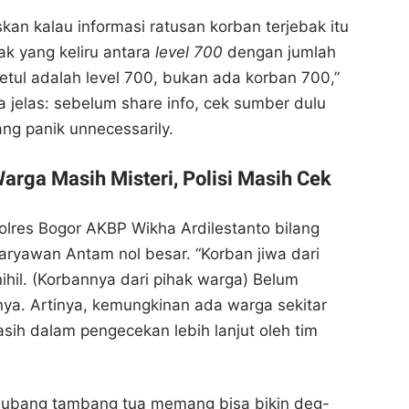
Bogor Channel
Bogor Channel
an kalau informasi ratusan korban terjebak itu
Bagikan ke media lain
Bagikan ke media lain
ak yang keliru antara
level 700
dengan jumlah
etul adalah level 700, bukan ada korban 700,”
 jelas: sebelum share info, cek sumber dulu
ang panik unnecessarily.
arga Masih Misteri, Polisi Masih Cek
olres Bogor AKBP Wikha Ardilestanto bilang
karyawan Antam nol besar. “Korban jiwa dari
ihil. (Korbannya dari pihak warga) Belum
rnya. Artinya, kemungkinan ada warga sekitar
ih dalam pengecekan lebih lanjut oleh tim
lubang tambang tua memang bisa bikin deg-