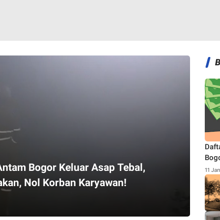
Daft
Bogo
ntam Bogor Keluar Asap Tebal,
Terb
11 Ja
akan, Nol Korban Karyawan!