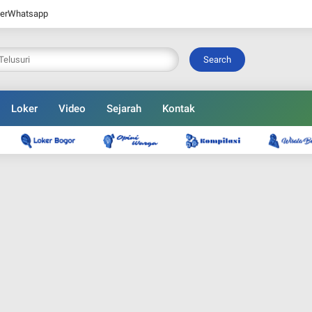
er
Whatsapp
Search
Loker
Video
Sejarah
Kontak