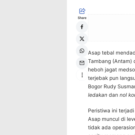
Share
Asap tebal mendad
Tambang (Antam) d
heboh jagat medsos
terjebak pun langs
Bogor Rudy Susmant
ledakan
dan
nol ko
Peristiwa ini terjad
Asap muncul di le
tidak ada operasio