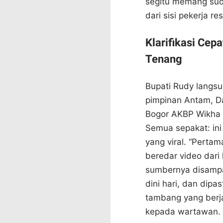
segitu memang sud
dari sisi pekerja re
Klarifikasi Cep
Tenang
Bupati Rudy langsu
pimpinan Antam, Da
Bogor AKBP Wikha 
Semua sepakat: ini
yang viral. “Pert
beredar video dari
sumbernya disampa
dini hari, dan dipa
tambang yang berj
kepada wartawan.