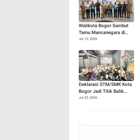
Walikota Bogor Sambut
Tamu Mancanegara di
Perpustakaan Kota Bogor,
Jul 13, 2026
Diplomasi Budaya Makin
Vibes Positif!
Deklarasi STM/SMK Kota
Bogor Jadi Titik Balik
Perang Melawan Tawuran,
Jul 02, 2026
Bullying, dan Narkoba