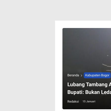
Beranda
Kabupaten Bogor
Lubang Tambang A
Bupati: Bukan Led
Redaksi
15 Januari