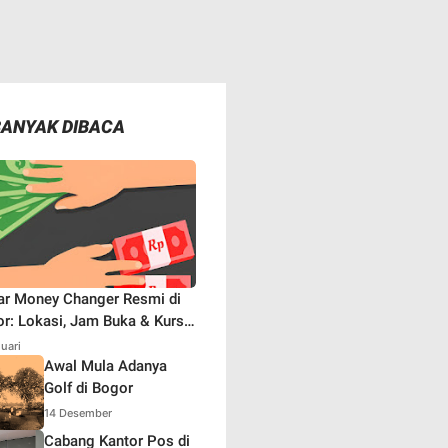
BANYAK DIBACA
ar Money Changer Resmi di
r: Lokasi, Jam Buka & Kurs
aru
nuari
Awal Mula Adanya
Golf di Bogor
14 Desember
Cabang Kantor Pos di