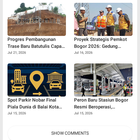
Progres Pembangunan
Proyek Strategis Pemkot
Trase Baru Batutulis Capai
Bogor 2026: Gedung
22%, Target Selesai
Kemuning Gading Ditunda,
Jul 21, 2026
Jul 16, 2026
Oktober 2026!
Ini yang Tetap Gaspol!
Spot Parkir Nobar Final
Peron Baru Stasiun Bogor
Piala Dunia di Balai Kota
Resmi Beroperasi,
Bogor: Nyaman Banget
Commuter Line SF12 Siap
Jul 15, 2026
Jul 15, 2026
Buat Nonton Bareng!
Gaspol Layani Penumpang!
SHOW COMMENTS