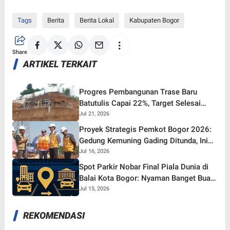
Tags
Berita
Berita Lokal
Kabupaten Bogor
Share
ARTIKEL TERKAIT
Progres Pembangunan Trase Baru
Batutulis Capai 22%, Target Selesai
Oktober 2026!
Jul 21, 2026
Proyek Strategis Pemkot Bogor 2026:
Gedung Kemuning Gading Ditunda, Ini
yang Tetap Gaspol!
Jul 16, 2026
Spot Parkir Nobar Final Piala Dunia di
Balai Kota Bogor: Nyaman Banget Buat
Nonton Bareng!
Jul 15, 2026
REKOMENDASI