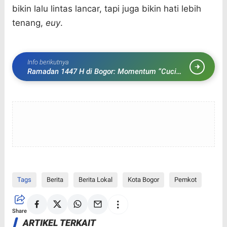
bikin lalu lintas lancar, tapi juga bikin hati lebih
tenang,
euy
.
Info berikutnya
Ramadan 1447 H di Bogor: Momentum “Cuci
Gudang” Dosa dan Bahagia Bersama Al-Qur’an
Tags
Berita
Berita Lokal
Kota Bogor
Pemkot
Share
ARTIKEL TERKAIT