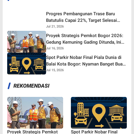
Progres Pembangunan Trase Baru
Batutulis Capai 22%, Target Selesai
Oktober 2026!
Jul 21, 2026
Proyek Strategis Pemkot Bogor 2026:
Gedung Kemuning Gading Ditunda, Ini
yang Tetap Gaspol!
Jul 16, 2026
Spot Parkir Nobar Final Piala Dunia di
Balai Kota Bogor: Nyaman Banget Buat
Nonton Bareng!
Jul 15, 2026
REKOMENDASI
Proyek Strategis Pemkot
Spot Parkir Nobar Final