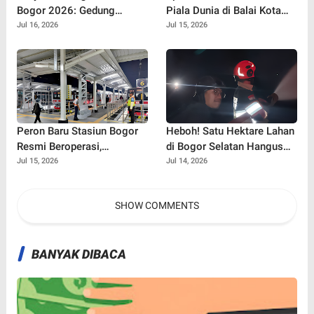
Bogor 2026: Gedung
Piala Dunia di Balai Kota
Kemuning Gading Ditunda,
Bogor: Nyaman Banget
Jul 16, 2026
Jul 15, 2026
Ini yang Tetap Gaspol!
Buat Nonton Bareng!
Peron Baru Stasiun Bogor
Heboh! Satu Hektare Lahan
Resmi Beroperasi,
di Bogor Selatan Hangus
Commuter Line SF12 Siap
Terbakar, Warga Diminta
Jul 15, 2026
Jul 14, 2026
Gaspol Layani Penumpang!
Waspada Musim Kemarau
SHOW COMMENTS
BANYAK DIBACA