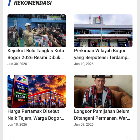
REKOMENDASI
Kejurkot Bulu Tangkis Kota
Perkiraan Wilayah Bogor
Bogor 2026 Resmi Dibuka,
yang Berpotensi Terdampak
316 Atlet Muda Berebut
Pemadaman Listrik, PLN
Jun 30, 2026
Jun 10, 2026
Tiket Menuju Porprov Jabar
Sebut Ada Pemeliharaan
Jaringan
Harga Pertamax Disebut
Longsor Pamijahan Belum
Naik Tajam, Warga Bogor
Ditangani Permanen, Warga
Ramai Soroti Dampaknya
Khawatir Ancaman Longsor
Jun 10, 2026
Jun 09, 2026
bagi Pengeluaran Harian
Susulan di Jalur Bogor-
Sukabumi