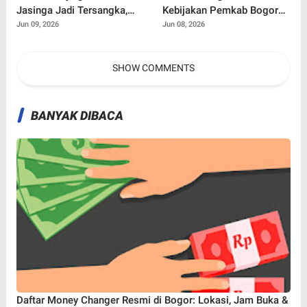
Jasinga Jadi Tersangka,
Kebijakan Pemkab Bogor
Polisi Ungkap Kronologi
Selalu Dikoordinasikan
Jun 09, 2026
Jun 08, 2026
Tewasnya Bocah 9 Tahun
dengan Bupati
SHOW COMMENTS
BANYAK DIBACA
Daftar Money Changer Resmi di Bogor: Lokasi, Jam Buka &