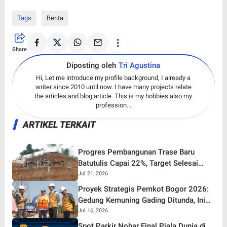
Tags
Berita
Share
Diposting oleh
Tri Agustina
Hi, Let me introduce my profile background, I already a
writer since 2010 until now. I have many projects relate
the articles and blog article. This is my hobbies also my
profession...
ARTIKEL TERKAIT
Progres Pembangunan Trase Baru
Batutulis Capai 22%, Target Selesai
Oktober 2026!
Jul 21, 2026
Proyek Strategis Pemkot Bogor 2026:
Gedung Kemuning Gading Ditunda, Ini
yang Tetap Gaspol!
Jul 16, 2026
Spot Parkir Nobar Final Piala Dunia di