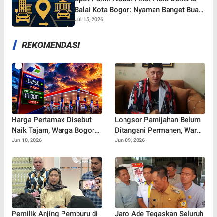
Balai Kota Bogor: Nyaman Banget Buat
Nonton Bareng!
Jul 15, 2026
REKOMENDASI
Harga Pertamax Disebut
Longsor Pamijahan Belum
Naik Tajam, Warga Bogor
Ditangani Permanen, Warga
Ramai Soroti Dampaknya
Khawatir Ancaman Longsor
Jun 10, 2026
Jun 09, 2026
bagi Pengeluaran Harian
Susulan di Jalur Bogor-
Sukabumi
Pemilik Anjing Pemburu di
Jaro Ade Tegaskan Seluruh