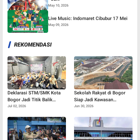
May 10, 2026
Live Music: Indomaret Cibubur 17 Mei
May 09, 2026
REKOMENDASI
Deklarasi STM/SMK Kota
Sekolah Rakyat di Bogor
Bogor Jadi Titik Balik
Siap Jadi Kawasan
Perang Melawan Tawuran,
Pendidikan Modern, Target
Jul 02, 2026
Jun 30, 2026
Bullying, dan Narkoba
Beroperasi Juli 2026