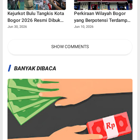
Kejurkot Bulu Tangkis Kota
Perkiraan Wilayah Bogor
Bogor 2026 Resmi Dibuka,
yang Berpotensi Terdampak
316 Atlet Muda Berebut
Pemadaman Listrik, PLN
Jun 30, 2026
Jun 10, 2026
Tiket Menuju Porprov Jabar
Sebut Ada Pemeliharaan
Jaringan
SHOW COMMENTS
BANYAK DIBACA