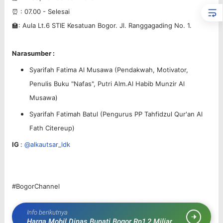
⏰ : 07.00 - Selesai
🏫: Aula Lt.6 STIE Kesatuan Bogor. Jl. Ranggagading No. 1.
Narasumber :
Syarifah Fatima Al Musawa (Pendakwah, Motivator,
Penulis Buku "Nafas", Putri Alm.Al Habib Munzir Al
Musawa)
Syarifah Fatimah Batul (Pengurus PP Tahfidzul Qur'an Al
Fath Citereup)
IG
:
@alkautsar_ldk
#BogorChannel
Info berikutnya
Harga Mobil Dinas Bupati Bogor Rp1,2 Miliar