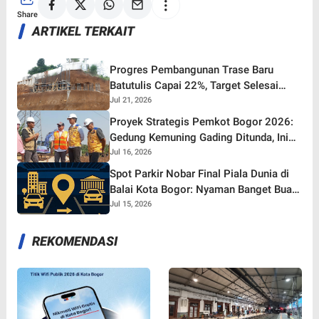
Share
ARTIKEL TERKAIT
Progres Pembangunan Trase Baru
Batutulis Capai 22%, Target Selesai
Oktober 2026!
Jul 21, 2026
Proyek Strategis Pemkot Bogor 2026:
Gedung Kemuning Gading Ditunda, Ini
yang Tetap Gaspol!
Jul 16, 2026
Spot Parkir Nobar Final Piala Dunia di
Balai Kota Bogor: Nyaman Banget Buat
Nonton Bareng!
Jul 15, 2026
REKOMENDASI