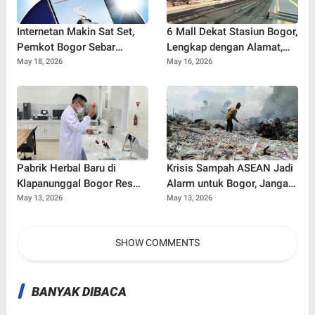
Internetan Makin Sat Set,
6 Mall Dekat Stasiun Bogor,
Pemkot Bogor Sebar
Lengkap dengan Alamat,
Puluhan Titik Wifi Gratis
Rating, dan Link Google
May 18, 2026
May 16, 2026
Terbaru di Ruang Publik
Maps
Pabrik Herbal Baru di
Krisis Sampah ASEAN Jadi
Klapanunggal Bogor Resmi
Alarm untuk Bogor, Jangan
Beroperasi, Dorong
Sampai Gunung Sampah
May 13, 2026
May 13, 2026
Kemandirian Bahan Baku
Jadi Bencana Nyata
Kesehatan Nasional
SHOW COMMENTS
BANYAK DIBACA