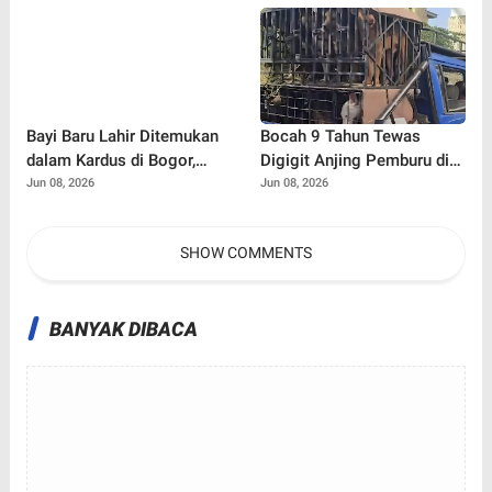
Bayi Baru Lahir Ditemukan
Bocah 9 Tahun Tewas
dalam Kardus di Bogor,
Digigit Anjing Pemburu di
Surat Ayah Ungkap Dugaan
Jasinga
Jun 08, 2026
Jun 08, 2026
Ancaman dari Banyak Pihak
SHOW COMMENTS
BANYAK DIBACA