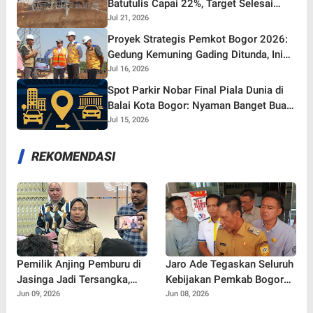
Batutulis Capai 22%, Target Selesai
Oktober 2026!
Jul 21, 2026
Proyek Strategis Pemkot Bogor 2026:
Gedung Kemuning Gading Ditunda, Ini
yang Tetap Gaspol!
Jul 16, 2026
Spot Parkir Nobar Final Piala Dunia di
Balai Kota Bogor: Nyaman Banget Buat
Nonton Bareng!
Jul 15, 2026
REKOMENDASI
Pemilik Anjing Pemburu di
Jaro Ade Tegaskan Seluruh
Jasinga Jadi Tersangka,
Kebijakan Pemkab Bogor
Polisi Ungkap Kronologi
Selalu Dikoordinasikan
Jun 09, 2026
Jun 08, 2026
Tewasnya Bocah 9 Tahun
dengan Bupati