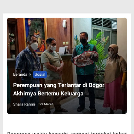
Beranda
Sosial
Perempuan yang Terlantar di Bogor
Akhirnya Bertemu Keluarga
Shara Rahmi
29 Maret