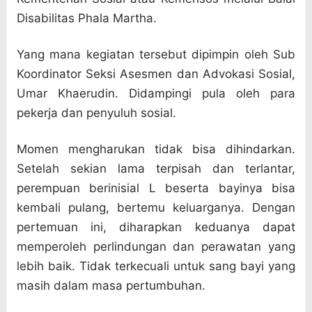
Disabilitas Phala Martha.
Yang mana kegiatan tersebut dipimpin oleh Sub
Koordinator Seksi Asesmen dan Advokasi Sosial,
Umar Khaerudin. Didampingi pula oleh para
pekerja dan penyuluh sosial.
Momen mengharukan tidak bisa dihindarkan.
Setelah sekian lama terpisah dan terlantar,
perempuan berinisial L beserta bayinya bisa
kembali pulang, bertemu keluarganya. Dengan
pertemuan ini, diharapkan keduanya dapat
memperoleh perlindungan dan perawatan yang
lebih baik. Tidak terkecuali untuk sang bayi yang
masih dalam masa pertumbuhan.