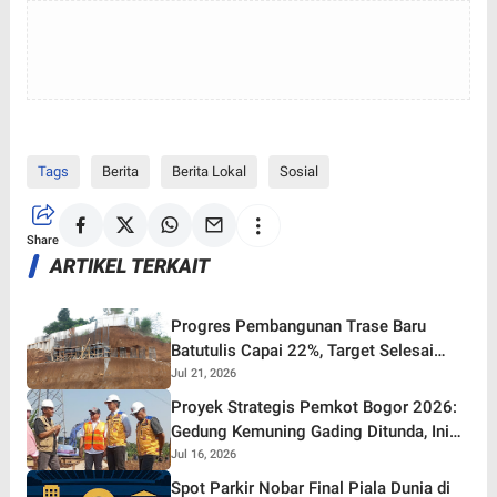
Tags
Berita
Berita Lokal
Sosial
Share
ARTIKEL TERKAIT
Progres Pembangunan Trase Baru
Batutulis Capai 22%, Target Selesai
Oktober 2026!
Jul 21, 2026
Proyek Strategis Pemkot Bogor 2026:
Gedung Kemuning Gading Ditunda, Ini
yang Tetap Gaspol!
Jul 16, 2026
Spot Parkir Nobar Final Piala Dunia di