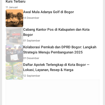
Kurs Terbaru
11 Januari
Awal Mula Adanya Golf di Bogor
14 Desember
Cabang Kantor Pos di Kabupaten dan Kota
Bogor
01 September
Kolaborasi Pemkab dan DPRD Bogor: Langkah
Strategis Menuju Pembangunan 2025
01 Desember
Daftar Apotek Terlengkap di Kota Bogor —
Lokasi, Layanan, Resep & Harga
12 September