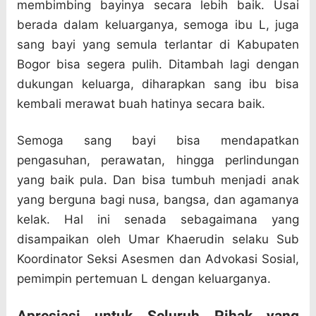
membimbing bayinya secara lebih baik. Usai
berada dalam keluarganya, semoga ibu L, juga
sang bayi yang semula terlantar di Kabupaten
Bogor bisa segera pulih. Ditambah lagi dengan
dukungan keluarga, diharapkan sang ibu bisa
kembali merawat buah hatinya secara baik.
Semoga sang bayi bisa mendapatkan
pengasuhan, perawatan, hingga perlindungan
yang baik pula. Dan bisa tumbuh menjadi anak
yang berguna bagi nusa, bangsa, dan agamanya
kelak. Hal ini senada sebagaimana yang
disampaikan oleh Umar Khaerudin selaku Sub
Koordinator Seksi Asesmen dan Advokasi Sosial,
pemimpin pertemuan L dengan keluarganya.