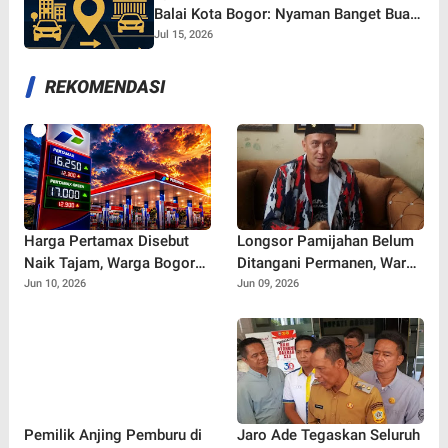
Balai Kota Bogor: Nyaman Banget Buat
Nonton Bareng!
Jul 15, 2026
REKOMENDASI
Harga Pertamax Disebut
Longsor Pamijahan Belum
Naik Tajam, Warga Bogor
Ditangani Permanen, Warga
Ramai Soroti Dampaknya
Khawatir Ancaman Longsor
Jun 10, 2026
Jun 09, 2026
bagi Pengeluaran Harian
Susulan di Jalur Bogor-
Sukabumi
Pemilik Anjing Pemburu di
Jaro Ade Tegaskan Seluruh