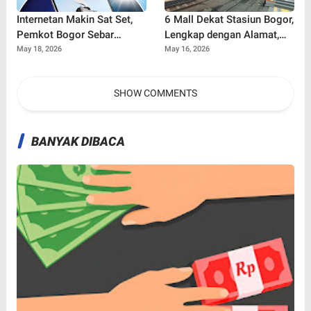
Internetan Makin Sat Set,
6 Mall Dekat Stasiun Bogor,
Pemkot Bogor Sebar
Lengkap dengan Alamat,
Puluhan Titik Wifi Gratis
Rating, dan Link Google
May 18, 2026
May 16, 2026
Terbaru di Ruang Publik
Maps
SHOW COMMENTS
BANYAK DIBACA