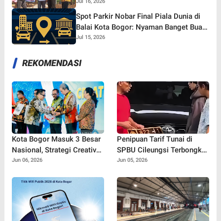
yang Tetap Gaspol!
Jul 16, 2026
Spot Parkir Nobar Final Piala Dunia di
Balai Kota Bogor: Nyaman Banget Buat
Nonton Bareng!
Jul 15, 2026
REKOMENDASI
Kota Bogor Masuk 3 Besar
Penipuan Tarif Tunai di
Nasional, Strategi Creative
SPBU Cileungsi Terbongkar,
Financing Pemkot Tuai
Pelaku Gunakan Bukti
Jun 06, 2026
Jun 05, 2026
Apresiasi Kemendagri
Transfer Palsu hingga 10
Kali