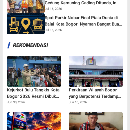
Gedung Kemuning Gading Ditunda, Ini
yang Tetap Gaspol!
Jul 16, 2026
Spot Parkir Nobar Final Piala Dunia di
Balai Kota Bogor: Nyaman Banget Buat
Nonton Bareng!
Jul 15, 2026
REKOMENDASI
Kejurkot Bulu Tangkis Kota
Perkiraan Wilayah Bogor
Bogor 2026 Resmi Dibuka,
yang Berpotensi Terdampak
316 Atlet Muda Berebut
Pemadaman Listrik, PLN
Jun 30, 2026
Jun 10, 2026
Tiket Menuju Porprov Jabar
Sebut Ada Pemeliharaan
Jaringan