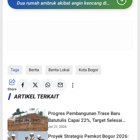
Dua rumah ambruk akibat angin kencang di
Kota Bogor
Tags
Berita
Berita Lokal
Kota Bogor
Share
ARTIKEL TERKAIT
Progres Pembangunan Trase Baru
Batutulis Capai 22%, Target Selesai
Oktober 2026!
Jul 21, 2026
Proyek Strategis Pemkot Bogor 2026: