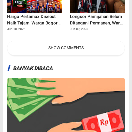
Harga Pertamax Disebut
Longsor Pamijahan Belum
Naik Tajam, Warga Bogor
Ditangani Permanen, Warga
Ramai Soroti Dampaknya
Khawatir Ancaman Longsor
Jun 10, 2026
Jun 09, 2026
bagi Pengeluaran Harian
Susulan di Jalur Bogor-
Sukabumi
SHOW COMMENTS
BANYAK DIBACA