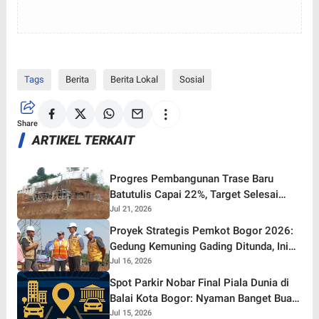
Tags
Berita
Berita Lokal
Sosial
Share
ARTIKEL TERKAIT
Progres Pembangunan Trase Baru
Batutulis Capai 22%, Target Selesai
Oktober 2026!
Jul 21, 2026
Proyek Strategis Pemkot Bogor 2026:
Gedung Kemuning Gading Ditunda, Ini
yang Tetap Gaspol!
Jul 16, 2026
Spot Parkir Nobar Final Piala Dunia di
Balai Kota Bogor: Nyaman Banget Buat
Nonton Bareng!
Jul 15, 2026