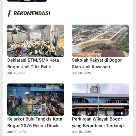
REKOMENDASI
Deklarasi STM/SMK Kota
Sekolah Rakyat di Bogor
Bogor Jadi Titik Balik
Siap Jadi Kawasan
Perang Melawan Tawuran,
Pendidikan Modern, Target
Jul 02, 2026
Jun 30, 2026
Bullying, dan Narkoba
Beroperasi Juli 2026
Kejurkot Bulu Tangkis Kota
Perkiraan Wilayah Bogor
Bogor 2026 Resmi Dibuka,
yang Berpotensi Terdampak
316 Atlet Muda Berebut
Pemadaman Listrik, PLN
Jun 30, 2026
Jun 10, 2026