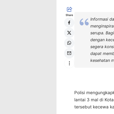
Share
Informasi da
menginspira
serupa. Bag
dengan kece
segera kons
dapat memban
kesehatan m
Polisi mengungkapk
lantai 3 mal di Ko
tersebut kecewa ka