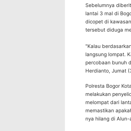
Sebelumnya diberit
lantai 3 mal di Bo
dicopet di kawasan
tersebut diduga m
"Kalau berdasarkan 
langsung lompat. 
percobaan bunuh di
Herdianto, Jumat (
Polresta Bogor Kot
melakukan penyelid
melompat dari lanta
memastikan apakah
nya hilang di Alun-