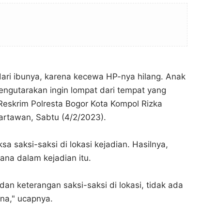
dari ibunya, karena kecewa HP-nya hilang. Anak
ngutarakan ingin lompat dari tempat yang
 Reskrim Polresta Bogor Kota Kompol Rizka
artawan, Sabtu (4/2/2023).
ksa saksi-saksi di lokasi kejadian. Hasilnya,
ana dalam kejadian itu.
dan keterangan saksi-saksi di lokasi, tidak ada
Polisi: Pria Jatuh dari Lantai 3 Mal di Bogor gegara
Polisi: Pria Jatuh dari Lantai 3 Mal di Bogor gegara
Kecewa HP Hilang
Kecewa HP Hilang
ana," ucapnya.
Bogor Channel
Bogor Channel