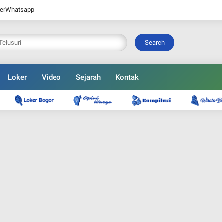
er
Whatsapp
Search
Loker
Video
Sejarah
Kontak