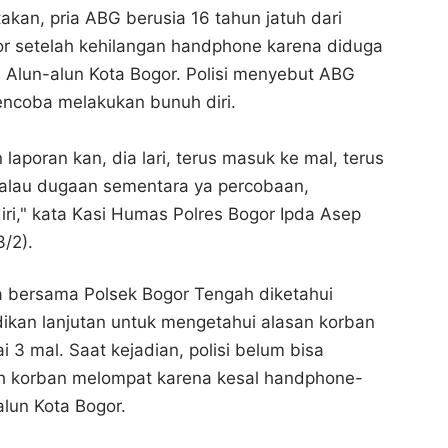
akan, pria ABG berusia 16 tahun jatuh dari
Bagikan ke media lain
Bagikan ke media lain
gor setelah kehilangan handphone karena diduga
 Alun-alun Kota Bogor. Polisi menyebut ABG
encoba melakukan bunuh diri.
laporan kan, dia lari, terus masuk ke mal, terus
Kalau dugaan sementara ya percobaan,
ri," kata Kasi Humas Polres Bogor Ipda Asep
3/2).
a bersama Polsek Bogor Tengah diketahui
ikan lanjutan untuk mengetahui alasan korban
i 3 mal. Saat kejadian, polisi belum bisa
 korban melompat karena kesal handphone-
alun Kota Bogor.