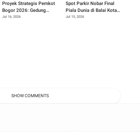
Proyek Strategis Pemkot
Spot Parkir Nobar Final
Bogor 2026: Gedung
Piala Dunia di Balai Kota
Kemuning Gading Ditunda,
Bogor: Nyaman Banget
Jul 16, 2026
Jul 15, 2026
Ini yang Tetap Gaspol!
Buat Nonton Bareng!
SHOW COMMENTS