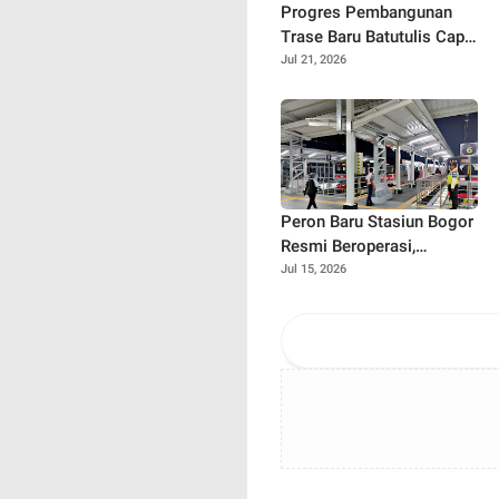
Progres Pembangunan
Trase Baru Batutulis Capai
22%, Target Selesai
Jul 21, 2026
Oktober 2026!
Peron Baru Stasiun Bogor
Resmi Beroperasi,
Commuter Line SF12 Siap
Jul 15, 2026
Gaspol Layani
Penumpang!