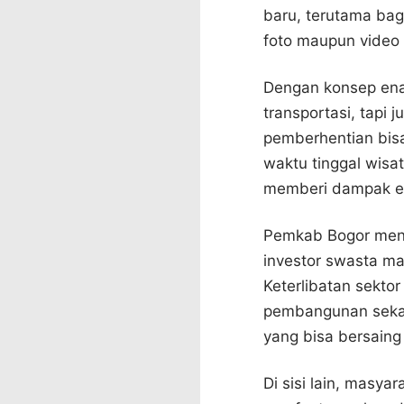
baru, terutama ba
foto maupun video 
Dengan konsep ena
transportasi, tapi 
pemberhentian bis
waktu tinggal wis
memberi dampak eko
Pemkab Bogor mena
investor swasta m
Keterlibatan sekto
pembangunan sekal
yang bisa bersaing 
Di sisi lain, masy