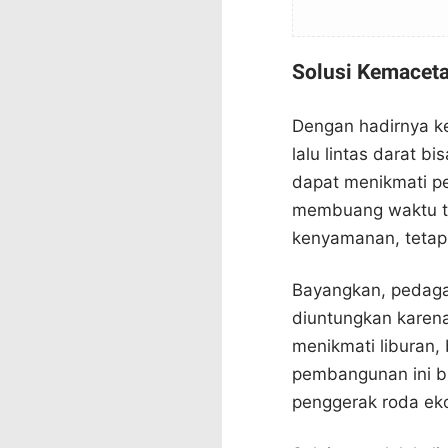
Solusi Kemacet
Dengan hadirnya k
lalu lintas darat b
dapat menikmati pe
membuang waktu te
kenyamanan, tetapi
Bayangkan, pedaga
diuntungkan karen
menikmati liburan,
pembangunan ini bu
penggerak roda eko