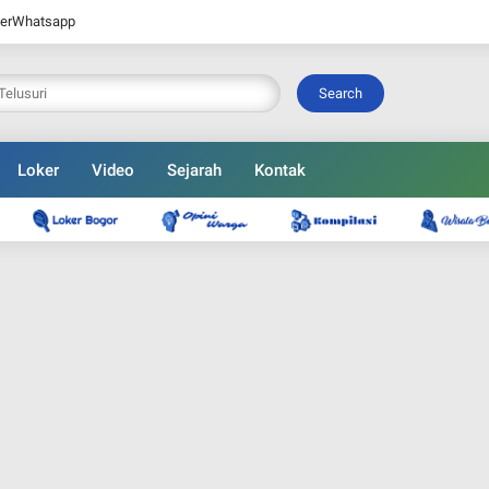
er
Whatsapp
Search
Loker
Video
Sejarah
Kontak