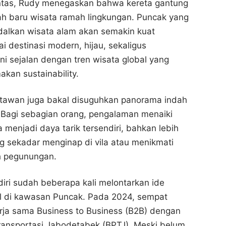
lintas, Rudy menegaskan bahwa kereta gantung
ah baru wisata ramah lingkungan. Puncak yang
dalkan wisata alam akan semakin kuat
i destinasi modern, hijau, sekaligus
ini sejalan dengan tren wisata global yang
an sustainability.
atawan juga bakal disuguhkan panorama indah
 Bagi sebagian orang, pengalaman menaiki
 menjadi daya tarik tersendiri, bahkan lebih
 sekadar menginap di vila atau menikmati
h pegunungan.
ri sudah beberapa kali melontarkan ide
al di kawasan Puncak. Pada 2024, sempat
rja sama Business to Business (B2B) dengan
ransportasi Jabodetabek (BPTJ). Meski belum