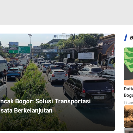
Daft
Bogo
ncak Bogor: Solusi Transportasi
Terb
11 Ja
sata Berkelanjutan