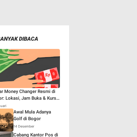
BANYAK DIBACA
ar Money Changer Resmi di
r: Lokasi, Jam Buka & Kurs
aru
nuari
Awal Mula Adanya
Golf di Bogor
14 Desember
Cabang Kantor Pos di