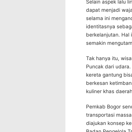
Selain aspek lalu 
dapat menjadi waj
selama ini mengan
identitasnya sebaga
berkelanjutan. Hal 
semakin mengutamak
Tak hanya itu, wis
Puncak dari udara.
kereta gantung bisa
berkesan ketimbang
kuliner khas daera
Pemkab Bogor sendi
transportasi mass
diajukan konsep ke
Badan Pengelola T