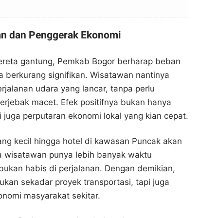
an dan Penggerak Ekonomi
ereta gantung, Pemkab Bogor berharap beban
isa berkurang signifikan. Wisatawan nantinya
rjalanan udara yang lancar, tanpa perlu
rjebak macet. Efek positifnya bukan hanya
 juga perputaran ekonomi lokal yang kian cepat.
Kereta Gantung Puncak Bogor: Solusi Transportasi
Kereta Gantung Puncak Bogor: Solusi Transportasi
ng kecil hingga hotel di kawasan Puncak akan
Modern dan Pariwisata Berkelanjutan
Modern dan Pariwisata Berkelanjutan
a wisatawan punya lebih banyak waktu
Bogor Channel
Bogor Channel
 bukan habis di perjalanan. Dengan demikian,
Bagikan ke media lain
Bagikan ke media lain
kan sekadar proyek transportasi, tapi juga
nomi masyarakat sekitar.