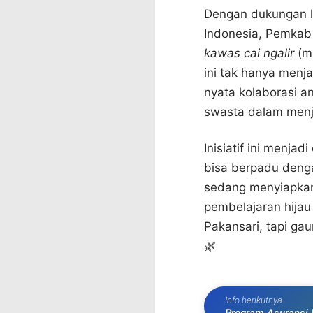
Dengan dukungan l
Indonesia, Pemkab B
kawas cai ngalir
(mu
ini tak hanya menja
nyata kolaborasi a
swasta dalam menj
Inisiatif ini menj
bisa berpadu denga
sedang menyiapkan 
pembelajaran hijau 
Pakansari, tapi g
🌿
Info berikutnya