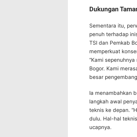
Dukungan Taman
Sementara itu, pe
penuh terhadap inis
TSI dan Pemkab Bo
memperkuat konserv
“Kami sepenuhnya 
Bogor. Kami merasa
besar pengembangan
Ia menambahkan b
langkah awal penya
teknis ke depan. “
dulu. Hal-hal tekn
ucapnya.