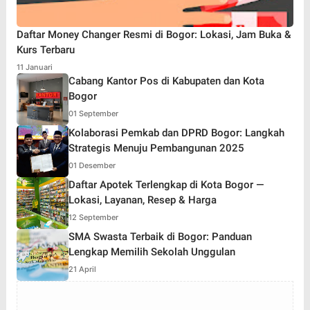
Daftar Money Changer Resmi di Bogor: Lokasi, Jam Buka &
Kurs Terbaru
11 Januari
Cabang Kantor Pos di Kabupaten dan Kota
Bogor
01 September
Kolaborasi Pemkab dan DPRD Bogor: Langkah
Strategis Menuju Pembangunan 2025
01 Desember
Daftar Apotek Terlengkap di Kota Bogor —
Lokasi, Layanan, Resep & Harga
12 September
SMA Swasta Terbaik di Bogor: Panduan
Lengkap Memilih Sekolah Unggulan
21 April