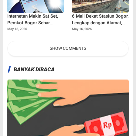
Internetan Makin Sat Set,
6 Mall Dekat Stasiun Bogor,
Pemkot Bogor Sebar
Lengkap dengan Alamat,
Puluhan Titik Wifi Gratis
Rating, dan Link Google
May 18, 2026
May 16, 2026
Terbaru di Ruang Publik
Maps
SHOW COMMENTS
BANYAK DIBACA