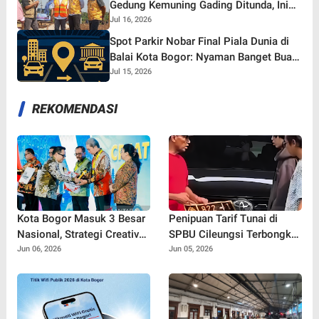
Gedung Kemuning Gading Ditunda, Ini
yang Tetap Gaspol!
Jul 16, 2026
Spot Parkir Nobar Final Piala Dunia di
Balai Kota Bogor: Nyaman Banget Buat
Nonton Bareng!
Jul 15, 2026
REKOMENDASI
Kota Bogor Masuk 3 Besar
Penipuan Tarif Tunai di
Nasional, Strategi Creative
SPBU Cileungsi Terbongkar,
Financing Pemkot Tuai
Pelaku Gunakan Bukti
Jun 06, 2026
Jun 05, 2026
Apresiasi Kemendagri
Transfer Palsu hingga 10
Kali