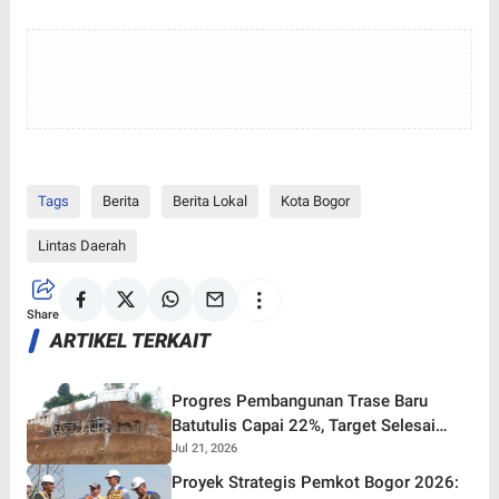
Tags
Berita
Berita Lokal
Kota Bogor
Lintas Daerah
Share
ARTIKEL TERKAIT
Progres Pembangunan Trase Baru
Batutulis Capai 22%, Target Selesai
Oktober 2026!
Jul 21, 2026
Proyek Strategis Pemkot Bogor 2026: