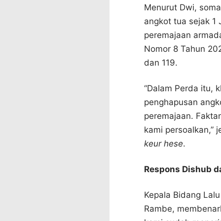
Menurut Dwi, somas
angkot tua sejak 1
peremajaan armada.
Nomor 8 Tahun 2023
dan 119.
“Dalam Perda itu, 
penghapusan angk
peremajaan. Faktan
kami persoalkan,” 
keur hese
.
Respons Dishub da
Kepala Bidang Lalu
Rambe, membenarka