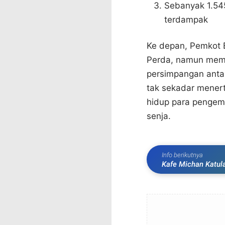
Sebanyak 1.545
terdampak
Ke depan, Pemkot 
Perda, namun membu
persimpangan antara
tak sekadar menert
hidup para pengemu
senja.
Info berikutnya
Kafe Michan Katu