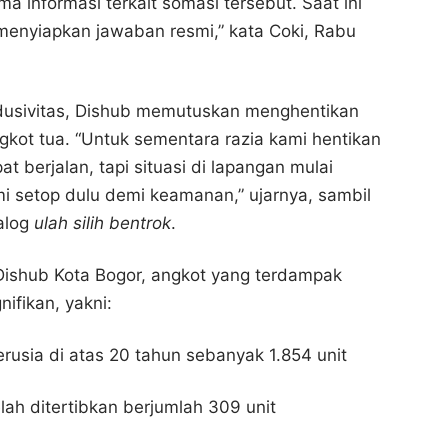
a informasi terkait somasi tersebut. Saat ini
menyiapkan jawaban resmi,” kata Coki, Rabu
usivitas, Dishub memutuskan menghentikan
gkot tua. “Untuk sementara razia kami hentikan
t berjalan, tapi situasi di lapangan mulai
 setop dulu demi keamanan,” ujarnya, sambil
alog
ulah silih bentrok
.
Dishub Kota Bogor, angkot yang terdampak
nifikan, yakni:
erusia di atas 20 tahun sebanyak 1.854 unit
lah ditertibkan berjumlah 309 unit