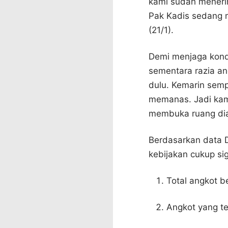
kami sudah menerim
Pak Kadis sedang 
(21/1).
Demi menjaga kond
sementara razia an
dulu. Kemarin sempa
memanas. Jadi kami
membuka ruang di
Berdasarkan data 
kebijakan cukup sig
Total angkot b
Angkot yang te