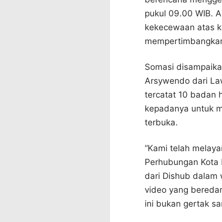
pukul 09.00 WIB. Ak
kekecewaan atas ke
mempertimbangkan r
Somasi disampaika
Arsywendo dari Law
tercatat 10 badan
kepadanya untuk 
terbuka.
“Kami telah melay
Perhubungan Kota 
dari Dishub dalam
video yang bereda
ini bukan gertak s