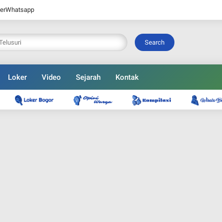
er
Whatsapp
Search
Loker
Video
Sejarah
Kontak