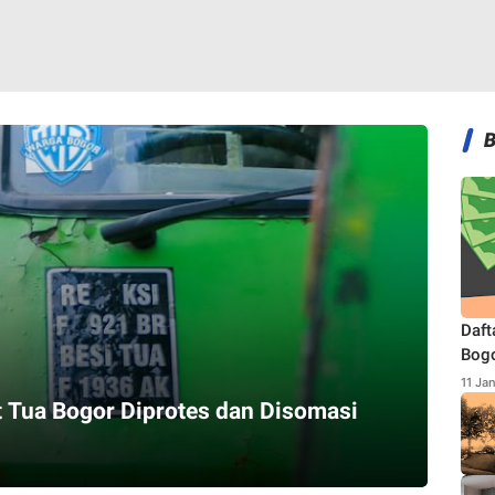
Daft
Bogo
Terb
11 Ja
 Tua Bogor Diprotes dan Disomasi