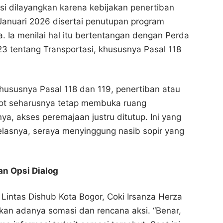
i dilayangkan karena kebijakan penertiban
 Januari 2026 disertai penutupan program
 Ia menilai hal itu bertentangan dengan Perda
 tentang Transportasi, khususnya Pasal 118
khususnya Pasal 118 dan 119, penertiban atau
ot seharusnya tetap membuka ruang
ya, akses peremajaan justru ditutup. Ini yang
jelasnya, seraya menyinggung nasib sopir yang
Penertiban Angkot Tua Bogor Diprotes dan
Penertiban Angkot Tua Bogor Diprotes dan
Disomasi
Disomasi
Bogor Channel
Bogor Channel
n Opsi Dialog
Bagikan ke media lain
Bagikan ke media lain
 Lintas Dishub Kota Bogor, Coki Irsanza Herza
n adanya somasi dan rencana aksi. “Benar,