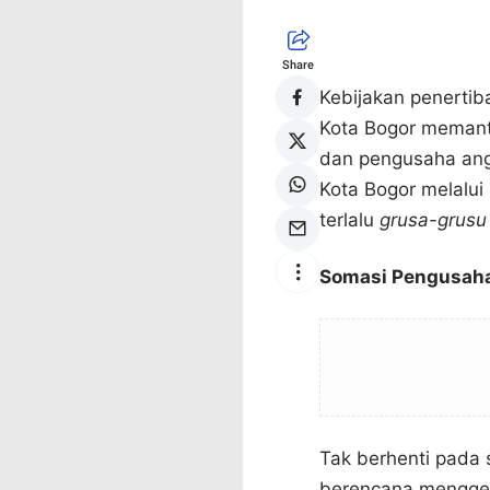
Share
Kebijakan penertib
Kota Bogor memant
dan pengusaha ang
Kota Bogor melalui
terlalu
grusa-grusu
Somasi Pengusaha
Tak berhenti pada 
berencana menggela