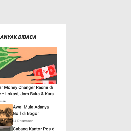
BANYAK DIBACA
ar Money Changer Resmi di
r: Lokasi, Jam Buka & Kurs
aru
nuari
Awal Mula Adanya
Golf di Bogor
14 Desember
Cabang Kantor Pos di