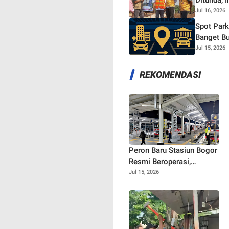
Ditunda, 
Jul 16, 2026
Spot Park
Banget Bu
Jul 15, 2026
REKOMENDASI
Peron Baru Stasiun Bogor
Resmi Beroperasi,
Commuter Line SF12 Siap
Jul 15, 2026
Gaspol Layani
Penumpang!