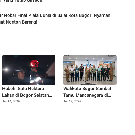
Ini yang Tetap Gaspol!
ir Nobar Final Piala Dunia di Balai Kota Bogor: Nyaman
at Nonton Bareng!
Heboh! Satu Hektare
Walikota Bogor Sambut
Lahan di Bogor Selatan
Tamu Mancanegara di
Hangus Terbakar, Warga
Perpustakaan Kota Bogor,
Jul 14, 2026
Jul 13, 2026
Diminta Waspada Musim
Diplomasi Budaya Makin
Kemarau
Vibes Positif!