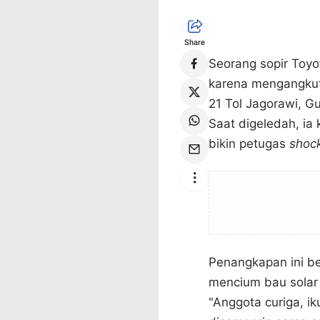
Share
Seorang sopir Toyot
karena mengangkut r
21 Tol Jagorawi, G
Saat digeledah, i
bikin petugas
shoc
Penangkapan ini be
mencium bau solar 
"Anggota curiga, ik