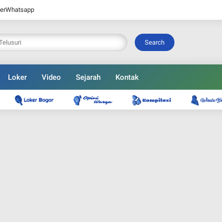
er
Whatsapp
Search
Loker
Video
Sejarah
Kontak