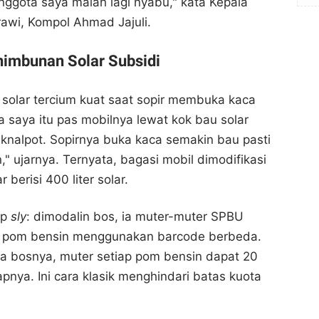
ggota saya malah lagi nyabu," kata Kepala
rawi, Kompol Ahmad Jajuli.
nimbunan Solar Subsidi
u solar tercium kuat saat sopir membuka kaca
a saya itu pas mobilnya lewat kok bau solar
knalpot. Sopirnya buka kaca semakin bau pasti
" ujarnya. Ternyata, bagasi mobil dimodifikasi
 berisi 400 liter solar.
up
sly
: dimodalin bos, ia muter-muter SPBU
Sopir Fortuner Angkut 400 Liter Solar Subsidi
Sopir Fortuner Angkut 400 Liter Solar Subsidi
Ditangkap Saat Nyabu di Tol Jagorawi Bogor
Ditangkap Saat Nyabu di Tol Jagorawi Bogor
per pom bensin menggunakan barcode berbeda.
Bogor Channel
Bogor Channel
a bosnya, muter setiap pom bensin dapat 20
Bagikan ke media lain
Bagikan ke media lain
ucapnya. Ini cara klasik menghindari batas kuota