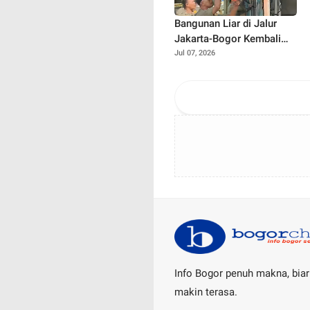
Bangunan Liar di Jalur
Jakarta-Bogor Kembali
Muncul, Satpol PP Depok
Jul 07, 2026
Langsung Bertindak
Info Bogor penuh makna, biar
makin terasa.