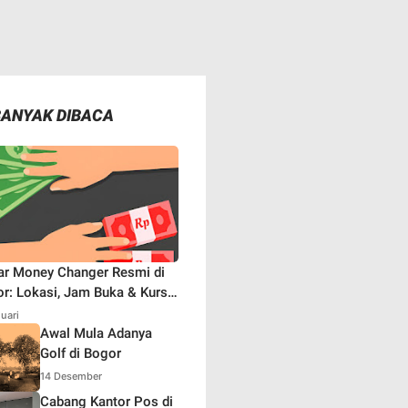
BANYAK DIBACA
ar Money Changer Resmi di
r: Lokasi, Jam Buka & Kurs
aru
nuari
Awal Mula Adanya
Golf di Bogor
14 Desember
Cabang Kantor Pos di