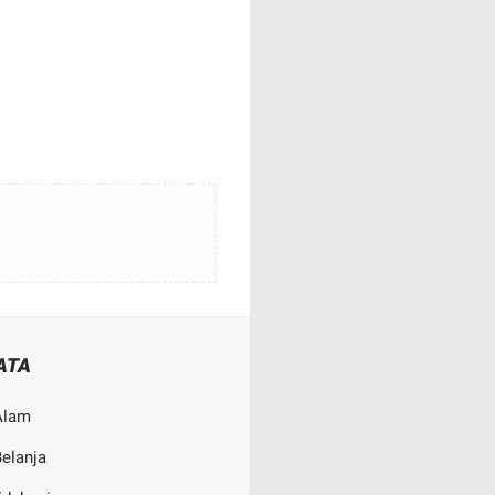
ATA
Alam
elanja