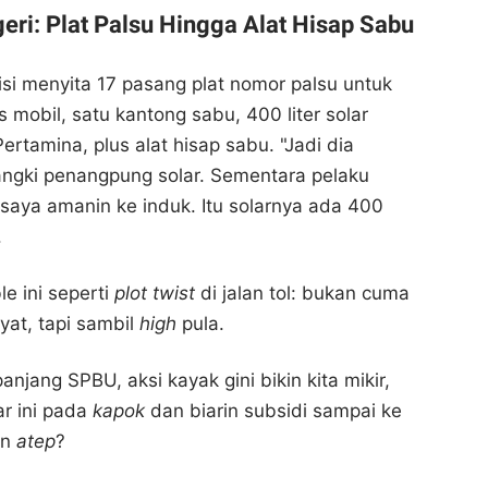
eri: Plat Palsu Hingga Alat Hisap Sabu
isi menyita 17 pasang plat nomor palsu untuk
as mobil, satu kantong sabu, 400 liter solar
Pertamina, plus alat hisap sabu. "Jadi dia
 tangki penangpung solar. Sementara pelaku
saya amanin ke induk. Itu solarnya ada 400
.
e ini seperti
plot twist
di jalan tol: bukan cuma
yat, tapi sambil
high
pula.
anjang SPBU, aksi kayak gini bikin kita mikir,
ar ini pada
kapok
dan biarin subsidi sampai ke
an
atep
?