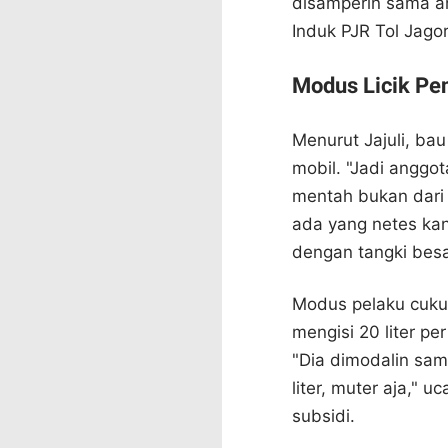
disamperin sama an
Induk PJR Tol Jago
Modus Licik Pe
Menurut Jajuli, ba
mobil. "Jadi anggot
mentah bukan dari 
ada yang netes kan,
dengan tangki besar
Modus pelaku cuk
mengisi 20 liter 
"Dia dimodalin sam
liter, muter aja," 
subsidi.