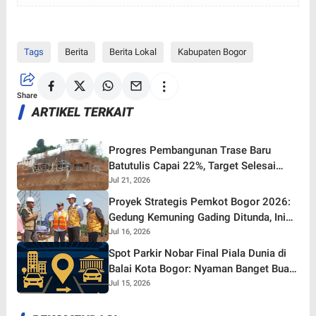
Tags
Berita
Berita Lokal
Kabupaten Bogor
Share
ARTIKEL TERKAIT
Progres Pembangunan Trase Baru
Batutulis Capai 22%, Target Selesai
Oktober 2026!
Jul 21, 2026
Proyek Strategis Pemkot Bogor 2026:
Gedung Kemuning Gading Ditunda, Ini
yang Tetap Gaspol!
Jul 16, 2026
Spot Parkir Nobar Final Piala Dunia di
Balai Kota Bogor: Nyaman Banget Buat
Nonton Bareng!
Jul 15, 2026