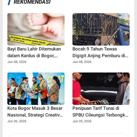
REKOMENDASI
Bayi Baru Lahir Ditemukan
Bocah 9 Tahun Tewas
dalam Kardus di Bogor,
Digigit Anjing Pemburu di
Surat Ayah Ungkap Dugaan
Jasinga
Jun 08, 2026
Jun 08, 2026
Ancaman dari Banyak Pihak
Kota Bogor Masuk 3 Besar
Penipuan Tarif Tunai di
Nasional, Strategi Creative
SPBU Cileungsi Terbongkar,
Financing Pemkot Tuai
Pelaku Gunakan Bukti
Jun 06, 2026
Jun 05, 2026
Apresiasi Kemendagri
Transfer Palsu hingga 10
Kali