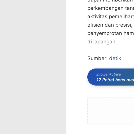
perkembangan tana
aktivitas pemeliha
efisien dan presisi
penyemprotan hama 
di lapangan.
Sumber:
detik
Info berikutnya
12 Potret hotel me