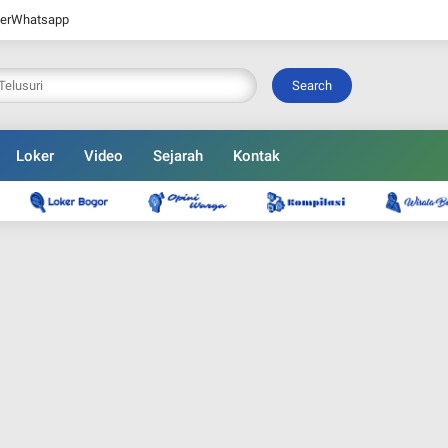
er
Whatsapp
Search
Loker
Video
Sejarah
Kontak