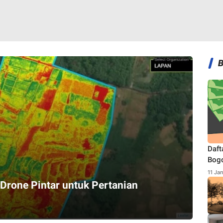
Daft
Bogo
Terb
11 Ja
 Drone Pintar untuk Pertanian