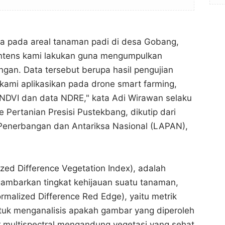
ra pada areal tanaman padi di desa Gobang,
 intens kami lakukan guna mengumpulkan
ngan. Data tersebut berupa hasil pengujian
kami aplikasikan pada drone smart farming,
 NDVI dan data NDRE," kata Adi Wirawan selaku
 Pertanian Presisi Pustekbang, dikutip dari
enerbangan dan Antariksa Nasional (LAPAN),
zed Difference Vegetation Index), adalah
ambarkan tingkat kehijauan suatu tanaman,
malized Difference Red Edge), yaitu metrik
tuk menganalisis apakah gambar yang diperoleh
Bogor Lakukan Uji Drone Pintar untuk Pertanian
Bogor Lakukan Uji Drone Pintar untuk Pertanian
Bogor Channel
Bogor Channel
 multispectral mengandung vegetasi yang sehat