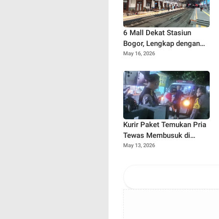
6 Mall Dekat Stasiun
Bogor, Lengkap dengan
Alamat, Rating, dan Link
May 16, 2026
Google Maps
Kurir Paket Temukan Pria
Tewas Membusuk di
Kontrakan Cibinong
May 13, 2026