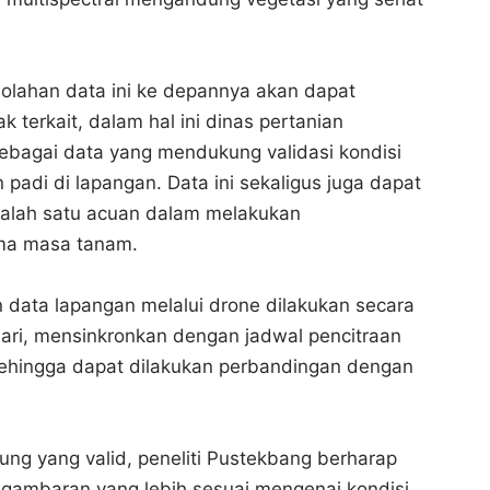
Bagikan ke media lain
Bagikan ke media lain
l olahan data ini ke depannya akan dapat
k terkait, dalam hal ini dinas pertanian
ebagai data yang mendukung validasi kondisi
padi di lapangan. Data ini sekaligus juga dapat
salah satu acuan dalam melakukan
ma masa tanam.
data lapangan melalui drone dilakukan secara
 hari, mensinkronkan dengan jadwal pencitraan
, sehingga dapat dilakukan perbandingan dengan
ng yang valid, peneliti Pustekbang berharap
gambaran yang lebih sesuai mengenai kondisi