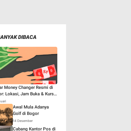
BANYAK DIBACA
ar Money Changer Resmi di
r: Lokasi, Jam Buka & Kurs
aru
nuari
Awal Mula Adanya
Golf di Bogor
14 Desember
Cabang Kantor Pos di