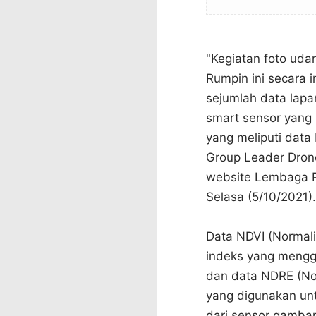
"Kegiatan foto uda
Rumpin ini secara
sejumlah data lapa
smart sensor yang 
yang meliputi data
Group Leader Drone
website Lembaga P
Selasa (5/10/2021).
Data NDVI (Normali
indeks yang mengg
dan data NDRE (Nor
yang digunakan un
dari sensor gambar