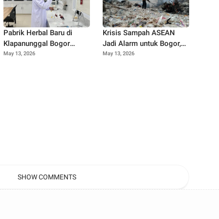
Pabrik Herbal Baru di
Krisis Sampah ASEAN
Klapanunggal Bogor
Jadi Alarm untuk Bogor,
Resmi Beroperasi, Dorong
Jangan Sampai Gunung
May 13, 2026
May 13, 2026
Kemandirian Bahan Baku
Sampah Jadi Bencana
Kesehatan Nasional
Nyata
SHOW COMMENTS